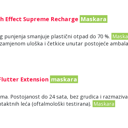
sh Effect Supreme Recharge
Maskara
og punjenja smanjuje plastični otpad do 70 %.
Maska
 zamjenom uloška i četkice unutar postojeće ambala
Flutter Extension
maskara
cama. Postojanost do 24 sata, bez grudica i razmaziva
ntaktnih leća (oftalmološki testirana).
Maskara