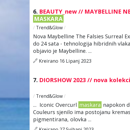
6.
BEAUTY_new // MAYBELLINE N
MASKARA
/
Trend&Glow
/
Nova Maybelline The Falsies Surreal E
do 24 sata - tehnologija hibridnih vla
objavio je Maybelline. ...
Kreirano 16 Lipanj 2023
7.
DIORSHOW 2023 // nova kolekci
/
Trend&Glow
/
... Iconic Overcurl
maskara
napokon do
Couleurs sjenilo ima postojanu kremas
pigmentirana, olovka ...
Kreirano 27 Svibanj 2023