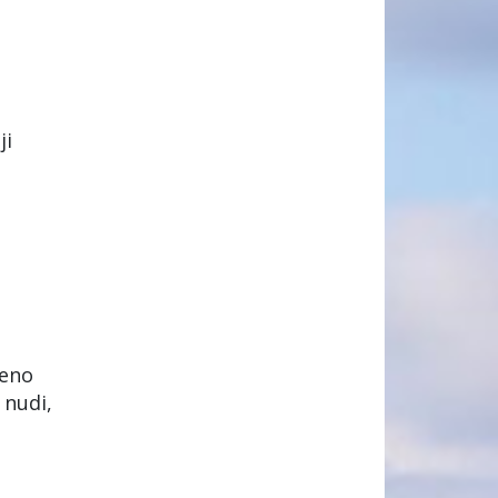
ji
jeno
nudi,