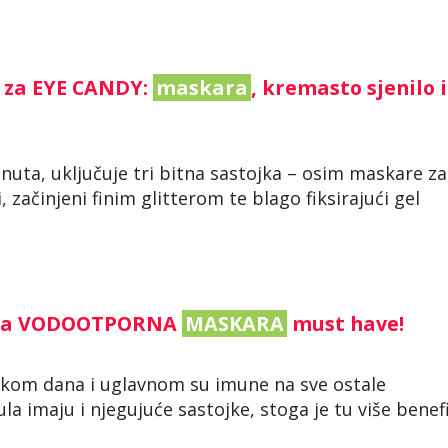
a za EYE CANDY:
maskara
, kremasto sjenilo i
uta, uključuje tri bitna sastojka – osim maskare za
, začinjeni finim glitterom te blago fiksirajući gel
 dana VODOOTPORNA
MASKARA
must have!
tijekom dana i uglavnom su imune na sve ostale
a imaju i njegujuće sastojke, stoga je tu više benefi