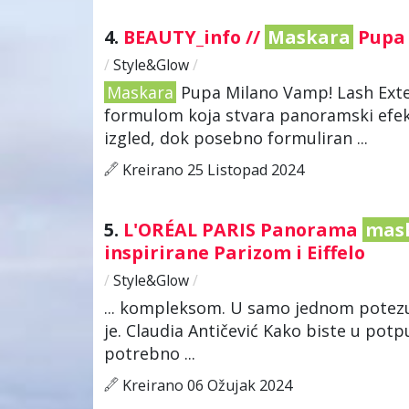
4.
BEAUTY_info //
Maskara
Pupa 
/
Style&Glow
/
Maskara
Pupa Milano Vamp! Lash Exten
formulom koja stvara panoramski efekt
izgled, dok posebno formuliran ...
Kreirano 25 Listopad 2024
5.
L'ORÉAL PARIS Panorama
mas
inspirirane Parizom i Eiffelo
/
Style&Glow
/
... kompleksom. U samo jednom potezu t
je. Claudia Antičević Kako biste u potp
potrebno ...
Kreirano 06 Ožujak 2024