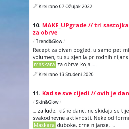
Kreirano 07 Ožujak 2022
10.
MAKE_UPgrade // tri sastojk
za obrve
/
Trend&Glow
/
Recept za divan pogled, u samo pet min
volumen, tu su sjenila prirodnih nijansi
maskara
za obrve koja ...
Kreirano 13 Studeni 2020
11.
Kad se sve cijedi // ovih je
/
Skin&Glow
/
... za lude, kišne dane, ne skidaju se 
svakodnevne aktivnosti. Neke od formul
Maskara
duboke, crne nijanse, ...