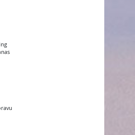
ing
anas
pravu