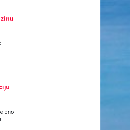
azinu
s
ciju
je ono
a