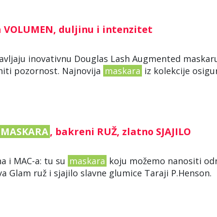
za VOLUMEN, duljinu i intenzitet
stavljaju inovativnu Douglas Lash Augmented maskar
eniti pozornost. Najnovija
maskara
iz kolekcije osigu
MASKARA
, bakreni RUŽ, zlatno SJAJILO
a i MAC-a: tu su
maskara
koju možemo nanositi od
a Glam ruž i sjajilo slavne glumice Taraji P.Henso