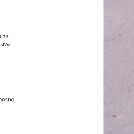
u za
rava
nosno
n.