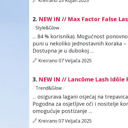
Kreirano 25 Rujan 2025
2.
NEW IN // Max Factor False La
/
Style&Glow
/
... 84 % korisnika). Mogućnost ponovn
puni u nekoliko jednostavnih koraka –
Dostupna je u dubokoj ...
Kreirano 07 Veljača 2025
3.
NEW IN // Lancôme Lash Idôle 
/
Trend&Glow
/
... osigurava lagani osjećaj na trepavi
Pogodna za osjetljive oči i nositelje ko
omogućuje postizanje ...
Kreirano 07 Veljača 2025