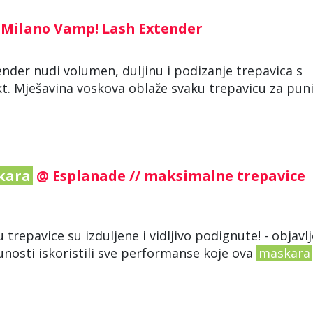
Milano Vamp! Lash Extender
der nudi volumen, duljinu i podizanje trepavica s
. Mješavina voskova oblaže svaku trepavicu za puni
kara
@ Esplanade // maksimalne trepavice
repavice su izduljene i vidljivo podignute! - objavl
unosti iskoristili sve performanse koje ova
maskara