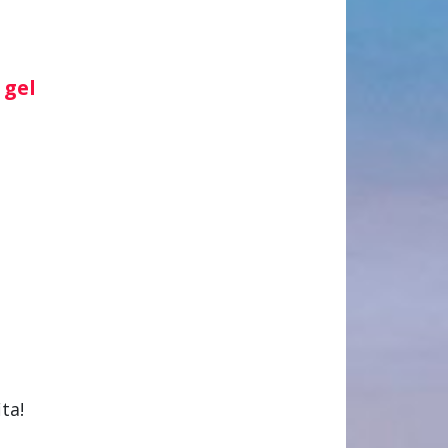
 gel
ta!