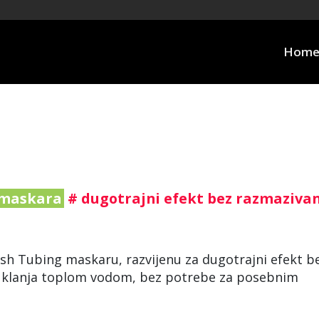
Hom
maskara
# dugotrajni efekt bez razmazivan
sh Tubing maskaru, razvijenu za dugotrajni efekt b
uklanja toplom vodom, bez potrebe za posebnim