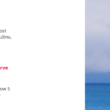
ost
užinu,
brve
how 5
e