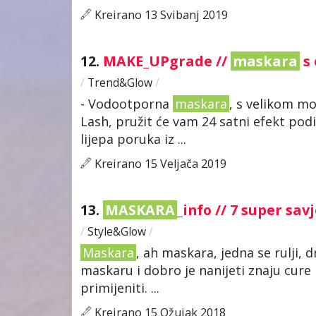
Kreirano 13 Svibanj 2019
12.
MAKE_UPgrade //
maskara
s 
/
Trend&Glow
/
- Vodootporna
maskara
, s velikom m
Lash, pružit će vam 24 satni efekt pod
lijepa poruka iz ...
Kreirano 15 Veljača 2019
13.
MASKARA
_info // 7 super s
/
Style&Glow
/
Maskara
, ah maskara, jedna se rulji, 
maskaru i dobro je nanijeti znaju cure 
primijeniti. ...
Kreirano 15 Ožujak 2018