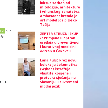
luksuz satkan od
mitologije, arhitekture
i vrhunskog zanatstva.
Ambasador brenda je
art model Josip Joško
Tešija
ra
se
ZEPTER STRUČNI SKUP
že.
// Primjena Bioptron
uređaja u preventivnoj
i kurativnoj medicini
održan u Čakovcu
Lana Puljić kroz novu
kolekciju Lokomotiva
(W)heat istražuje
vlastite korijene i
pretvara sjećanja na
nja.
Slavoniju u suvremeni
modni jezik