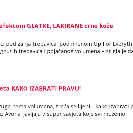
efektom GLATKE, LAKIRANE crne kože
oći podizanja trepavica, pod imenom Up For Everyth
ignutih trepavica i pojačanog volumena – stigla je d
avjeta KAKO IZABRATI PRAVU!
druga nema volumena, treća se lijepi... kako izabrati 
iz Avona: javljaju 7 super savjeta koje svi možemo