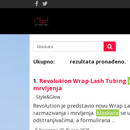
Ukupno:
rezultata pronađeno.
164
1.
Revolution Wrap Lash Tubing
mrvljenja
/
Style&Glow
/
Revolution je predstavio novu Wrap La
razmazivanja i mrvljenja.
Maskara
se 
odstranjivačima, a formulirana ...