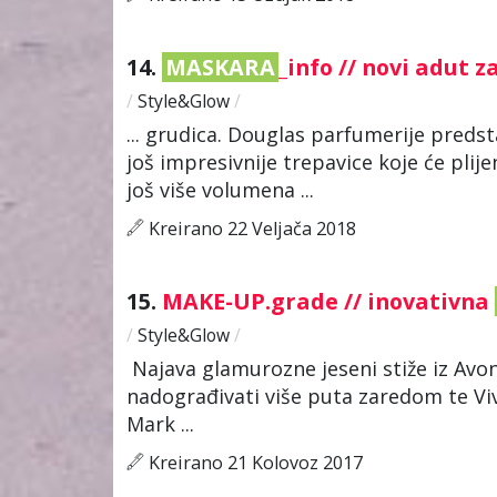
14.
MASKARA
_info // novi adut 
/
Style&Glow
/
... grudica. Douglas parfumerije pred
još impresivnije trepavice koje će plij
još više volumena ...
Kreirano 22 Veljača 2018
15.
MAKE-UP.grade // inovativna
/
Style&Glow
/
Najava glamurozne jeseni stiže iz Avon
nadograđivati više puta zaredom te Viv
Mark ...
Kreirano 21 Kolovoz 2017