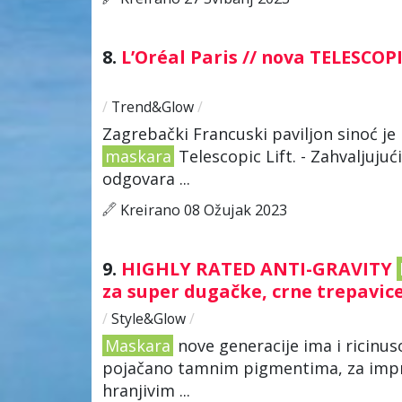
8.
L’Oréal Paris // nova TELESCOP
/
Trend&Glow
/
Zagrebački Francuski paviljon sinoć je 
maskara
Telescopic Lift. - Zahvaljujuć
odgovara ...
Kreirano 08 Ožujak 2023
9.
HIGHLY RATED ANTI-GRAVITY
za super dugačke, crne trepavic
/
Style&Glow
/
Maskara
nove generacije ima i ricinus
pojačano tamnim pigmentima, za impre
hranjivim ...