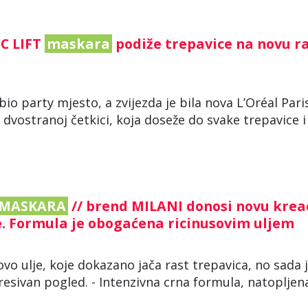
IC LIFT
maskara
podiže trepavice na novu r
bio party mjesto, a zvijezda je bila nova L’Oréal Pari
i dvostranoj četkici, koja doseže do svake trepavice i
MASKARA
// brend MILANI donosi novu krea
e. Formula je obogaćena ricinusovim uljem
ovo ulje, koje dokazano jača rast trepavica, no sada 
sivan pogled. - Intenzivna crna formula, natopljen