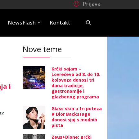
Prijava
e
NewsFlash
Kontakt
Nove teme
Krčki sajam –
Lovrečeva od 8. do 10.
kolovoza donosi tri
ja i
dana tradicije,
gastronomije i
glazbenog programa
Glass skin u tri poteza
ez
# Dior Backstage
donosi sjaj s modnih
pista
Zeus+Dione: grčki