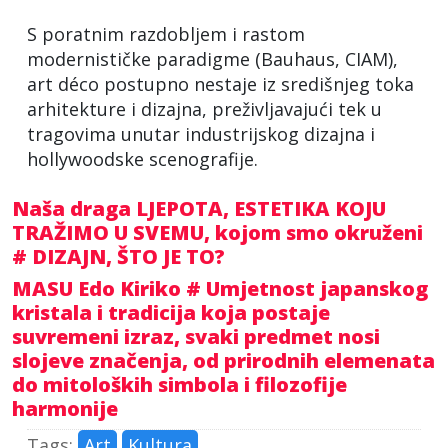
S poratnim razdobljem i rastom
modernističke paradigme (Bauhaus, CIAM),
art déco postupno nestaje iz središnjeg toka
arhitekture i dizajna, preživljavajući tek u
tragovima unutar industrijskog dizajna i
hollywoodske scenografije.
Naša draga LJEPOTA, ESTETIKA KOJU
TRAŽIMO U SVEMU, kojom smo okruženi
# DIZAJN, ŠTO JE TO?
MASU Edo Kiriko # Umjetnost japanskog
kristala i tradicija koja postaje
suvremeni izraz, svaki predmet nosi
slojeve značenja, od prirodnih elemenata
do mitoloških simbola i filozofije
harmonije
Tags:
Art
Kultura