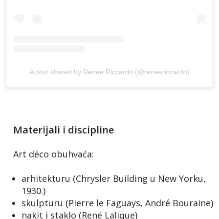
A post shared by Renee Riccardo (@reneericcardo)
Materijali i discipline
Art déco obuhvaća:
arhitekturu (Chrysler Building u New Yorku,
1930.)
skulpturu (Pierre le Faguays, André Bouraine)
nakit i staklo (René Lalique)