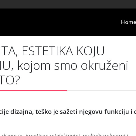
Hom
OTA, ESTETIKA KOJU
, kojom smo okruženi
 TO?
ije dizajna, teško je sažeti njegovu funkciju i ci
zajn je „kreativan intelektualni, multidisciplinarni i