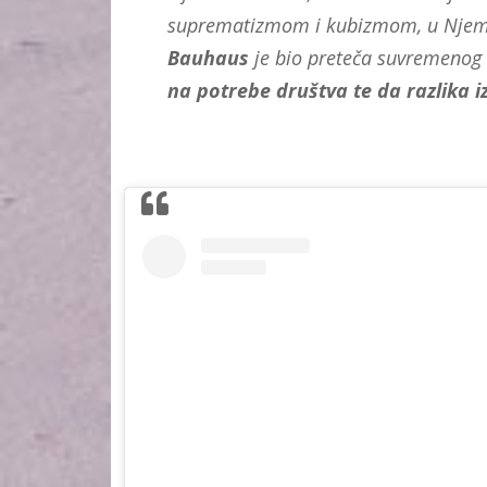
suprematizmom i kubizmom, u Njemač
Bauhaus
je bio preteča suvremenog d
na potrebe društva te da razlika 