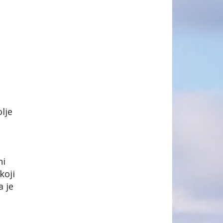
lje
ni
koji
 je
d