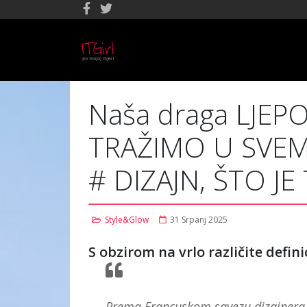
Naša draga LJEP
TRAŽIMO U SVEMU
# DIZAJN, ŠTO JE
Style&Glow
31 Srpanj 2025
S obzirom na vrlo različite definic
Prema Francuskom savezu dizajnera, di