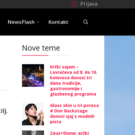
Prijava
e
NewsFlash
Kontakt
Nove teme
Krčki sajam –
Lovrečeva od 8. do 10.
kolovoza donosi tri
dana tradicije,
gastronomije i
glazbenog programa
Glass skin u tri poteza
lj.
# Dior Backstage
donosi sjaj s modnih
pista
Zeus+Dione: grčki