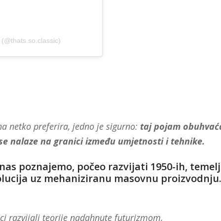
(@thats.so.classic)
na netko preferira, jedno je sigurno:
taj pojam obuhvać
 se nalaze na granici između umjetnosti i tehnike.
anas poznajemo, počeo razvijati 1950-ih, temel
volucija uz mehaniziranu masovnu proizvodnju
ci razvijali teorije nadahnute futurizmom,