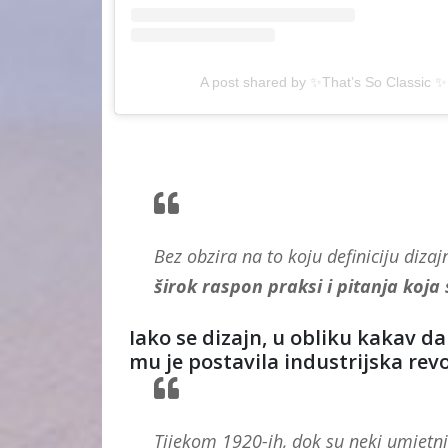
A post shared by ✨That’s So Classic ✨ 
Bez obzira na to koju definiciju dizaj
širok raspon praksi i pitanja koja
Iako se dizajn, u obliku kakav d
mu je postavila industrijska re
Tijekom 1920-ih, dok su neki umjetni