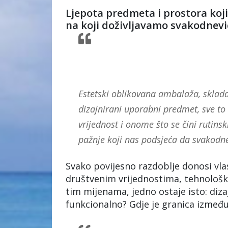
Ljepota predmeta i prostora koj
na koji doživljavamo svakodnevi
Estetski oblikovana ambalaža, skladan
dizajnirani uporabni predmet, sve to
vrijednost i onome što se čini rutinsk
pažnje koji nas podsjeća da svakodnev
Svako povijesno razdoblje donosi vlas
društvenim vrijednostima, tehnološ
tim mijenama, jedno ostaje isto: dizaj
funkcionalno? Gdje je granica između