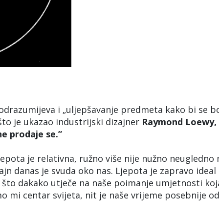
podrazumijeva i „uljepšavanje predmeta kako bi se bo
što je ukazao industrijski dizajner
Raymond Loewy,
ne prodaje se.”
 ljepota je relativna, ružno više nije nužno neugledno 
jn danas je svuda oko nas. Ljepota je zapravo ideal 
što dakako utječe na naše poimanje umjetnosti koja
mo mi centar svijeta, nit je naše vrijeme posebnije o