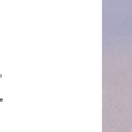
a
je
.