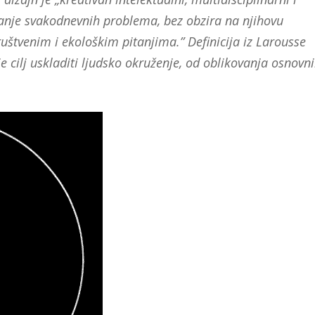
šavanje svakodnevnih problema, bez obzira na njihovu
uštvenim i ekološkim pitanjima.” Definicija iz Larousse
 je cilj uskladiti ljudsko okruženje, od oblikovanja osnovn