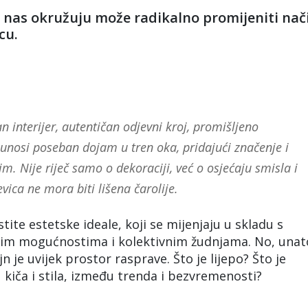
i nas okružuju može radikalno promijeniti nač
cu.
 interijer, autentičan odjevni kroj, promišljeno
 unosi poseban dojam u tren oka, pridajući značenje i
im. Nije riječ samo o dekoraciji, već o osjećaju smisla i
ica ne mora biti lišena čarolije.
tite estetske ideale, koji se mijenjaju u skladu s
kim mogućnostima i kolektivnim žudnjama. No, unat
n je uvijek prostor rasprave. Što je lijepo? Što je
 kiča i stila, između trenda i bezvremenosti?