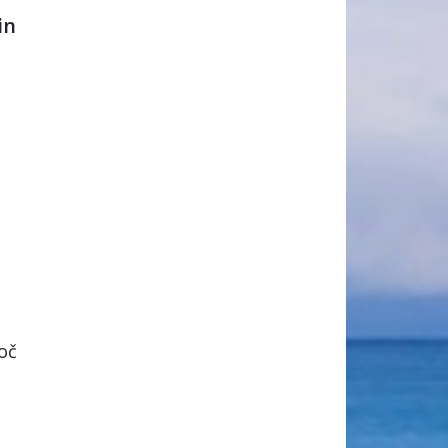
in
oč