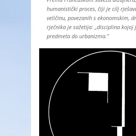
humanistički proces, čiji je cilj rje
veličinu, povezanih s ekonomskim, dr
rječnika je sažetija: „disciplina kojoj
predmeta do urbanizma.”