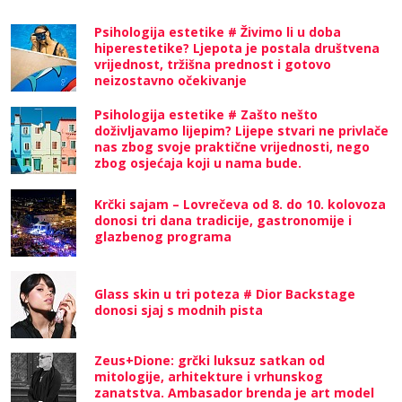
Psihologija estetike # Živimo li u doba
hiperestetike? Ljepota je postala društvena
vrijednost, tržišna prednost i gotovo
neizostavno očekivanje
Psihologija estetike # Zašto nešto
doživljavamo lijepim? Lijepe stvari ne privlače
nas zbog svoje praktične vrijednosti, nego
zbog osjećaja koji u nama bude.
Krčki sajam – Lovrečeva od 8. do 10. kolovoza
donosi tri dana tradicije, gastronomije i
glazbenog programa
Glass skin u tri poteza # Dior Backstage
donosi sjaj s modnih pista
Zeus+Dione: grčki luksuz satkan od
mitologije, arhitekture i vrhunskog
zanatstva. Ambasador brenda je art model