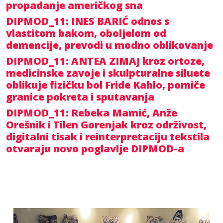
propadanje američkog sna
DIPMOD_11: INES BARIĆ odnos s
vlastitom bakom, oboljelom od
demencije, prevodi u modno oblikovanje
DIPMOD_11: ANTEA ZIMAJ kroz ortoze,
medicinske zavoje i skulpturalne siluete
oblikuje fizičku bol Fride Kahlo, pomiče
granice pokreta i sputavanja
DIPMOD_11: Rebeka Mamić, Anže
Orešnik i Tilen Gorenjak kroz održivost,
digitalni tisak i reinterpretaciju tekstila
otvaraju novo poglavlje DIPMOD-a