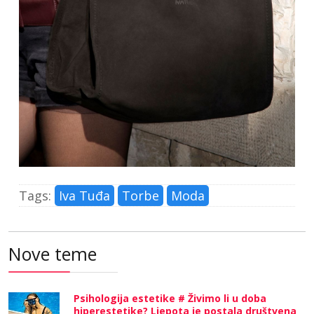
Tags:
Iva Tuđa
Torbe
Moda
Nove teme
Psihologija estetike # Živimo li u doba
hiperestetike? Ljepota je postala društvena