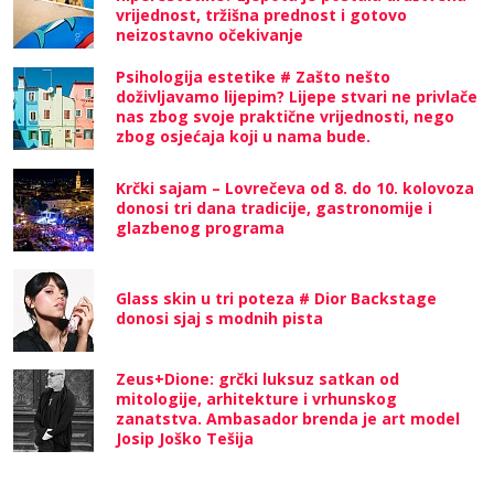
vrijednost, tržišna prednost i gotovo
neizostavno očekivanje
Psihologija estetike # Zašto nešto
doživljavamo lijepim? Lijepe stvari ne privlače
nas zbog svoje praktične vrijednosti, nego
zbog osjećaja koji u nama bude.
Krčki sajam – Lovrečeva od 8. do 10. kolovoza
donosi tri dana tradicije, gastronomije i
glazbenog programa
Glass skin u tri poteza # Dior Backstage
donosi sjaj s modnih pista
Zeus+Dione: grčki luksuz satkan od
mitologije, arhitekture i vrhunskog
zanatstva. Ambasador brenda je art model
Josip Joško Tešija