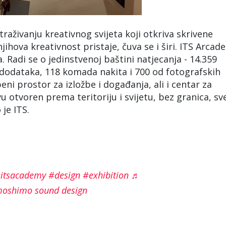
traživanju kreativnog svijeta koji otkriva skrivene
jihova kreativnost pristaje, čuva se i širi. ITS Arcad
a. Radi se o jedinstvenoj baštini natjecanja - 14.359
0 dodataka, 118 komada nakita i 700 od fotografskih
beni prostor za izložbe i događanja, ali i centar za
u otvoren prema teritoriju i svijetu, bez granica, sv
je ITS.
itsacademy
#design
#exhibition
♬
moshimo sound design