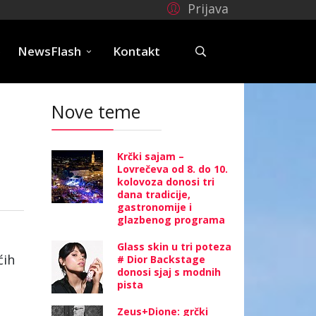
Prijava
e
NewsFlash
Kontakt
Nove teme
Krčki sajam –
Lovrečeva od 8. do 10.
kolovoza donosi tri
dana tradicije,
gastronomije i
glazbenog programa
Glass skin u tri poteza
ćih
# Dior Backstage
donosi sjaj s modnih
pista
Zeus+Dione: grčki