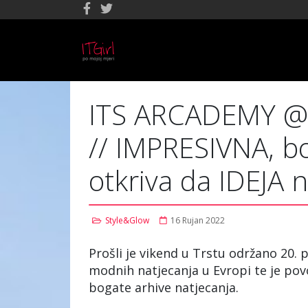
ITS ARCADEMY @ T
// IMPRESIVNA, b
otkriva da IDEJA 
Style&Glow
16 Rujan 2022
Prošli je vikend u Trstu održano 20. 
modnih natjecanja u Evropi te je pov
bogate arhive natjecanja.