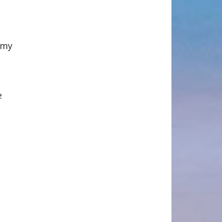
emy
e