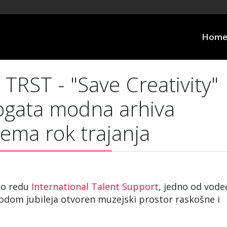
Hom
RST - "Save Creativity"
ogata modna arhiva
nema rok trajanja
po redu
International Talent Support
, jedno od vode
odom jubileja otvoren muzejski prostor raskošne i