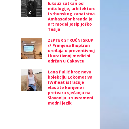
luksuz satkan od
mitologije, arhitekture
i vrhunskog zanatstva.
Ambasador brenda je
art model Josip Joško
Tešija
ZEPTER STRUČNI SKUP
// Primjena Bioptron
uređaja u preventivnoj
i kurativnoj medicini
održan u Čakovcu
Lana Puljić kroz novu
kolekciju Lokomotiva
(W)heat istražuje
vlastite korijene i
pretvara sjećanja na
Slavoniju u suvremeni
modni jezik