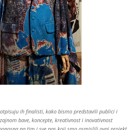
tpisuju ih finalisti, kako bismo predstavili publici i
zajnom bave, koncepte, kreativnost i inovativnost
 ponosna na tim i sve nas koji smo osmislili ovaj projekt