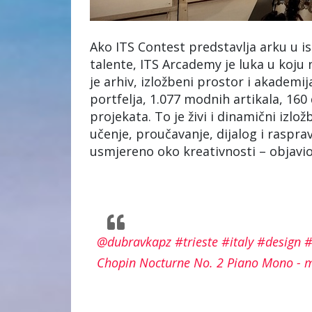
Ako ITS Contest predstavlja arku u is
talente, ITS Arcademy je luka u koju n
je arhiv, izložbeni prostor i akademij
portfelja, 1.077 modnih artikala, 16
projekata. To je živi i dinamični izlož
učenje, proučavanje, dijalog i rasprav
usmjereno oko kreativnosti – objavio 
@dubravkapz
#trieste
#italy
#design
#
Chopin Nocturne No. 2 Piano Mono - 