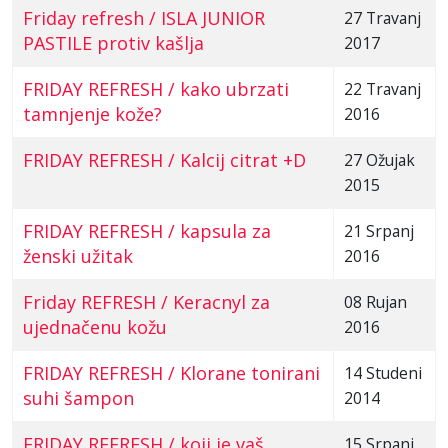
Friday refresh / ISLA JUNIOR
27 Travanj
PASTILE protiv kašlja
2017
FRIDAY REFRESH / kako ubrzati
22 Travanj
tamnjenje kože?
2016
FRIDAY REFRESH / Kalcij citrat +D
27 Ožujak
2015
FRIDAY REFRESH / kapsula za
21 Srpanj
ženski užitak
2016
Friday REFRESH / Keracnyl za
08 Rujan
ujednačenu kožu
2016
FRIDAY REFRESH / Klorane tonirani
14 Studeni
suhi šampon
2014
FRIDAY REFRESH / koji je vaš
15 Srpanj