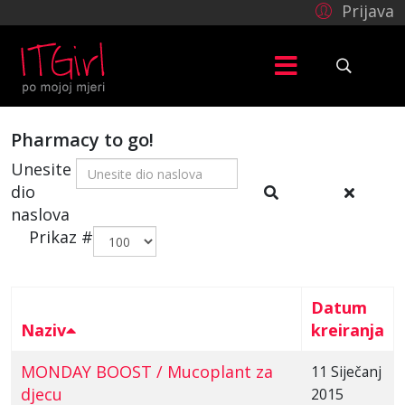
Prijava
Pharmacy to go!
Unesite
dio
naslova
Prikaz #
Datum
Naziv
kreiranja
MONDAY BOOST / Mucoplant za
11 Siječanj
djecu
2015