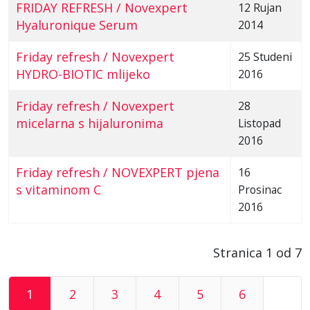
FRIDAY REFRESH / Novexpert
12 Rujan
Hyaluronique Serum
2014
Friday refresh / Novexpert
25 Studeni
HYDRO-BIOTIC mlijeko
2016
Friday refresh / Novexpert
28
micelarna s hijaluronima
Listopad
2016
Friday refresh / NOVEXPERT pjena
16
s vitaminom C
Prosinac
2016
Stranica 1 od 7
1
2
3
4
5
6