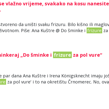
i se vlažno vrijeme, svakako na kosu nanesite
.
stvoreno da uništi svaku frizuru. Bilo kišno ili maglov
beživotnom. Piše: Ana Kuštre @ Do šminke i
frizure
za .
minkeraj „Do šminke i
frizure
za pol vure“
e par dana Ana Kuštre i Irena Königsknecht imaju jo
ure
za pol vure' i to na okretištu Črnomerec. No, ova