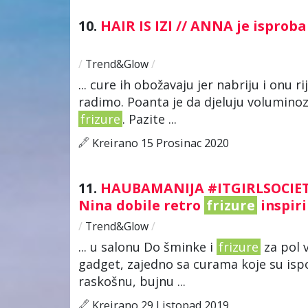
10.
HAIR IS IZI // ANNA je isprob
/
Trend&Glow
/
... cure ih obožavaju jer nabriju i onu 
radimo. Poanta je da djeluju voluminozn
frizure
. Pazite ...
Kreirano 15 Prosinac 2020
11.
HAUBAMANIJA #ITGIRLSOCIETY /
Nina dobile retro
frizure
inspir
/
Trend&Glow
/
... u salonu Do šminke i
frizure
za pol v
gadget, zajedno sa curama koje su ispo
raskošnu, bujnu ...
Kreirano 29 Listopad 2019