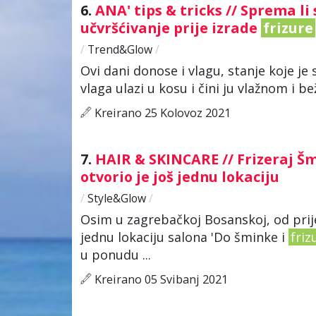
6.
ANA' tips & tricks // Sprema l
učvršćivanje prije izrade
frizure
/
Trend&Glow
/
Ovi dani donose i vlagu, stanje koje je 
vlaga ulazi u kosu i čini ju vlažnom i 
Kreirano 25 Kolovoz 2021
7.
HAIR & SKINCARE // Frizeraj Š
otvorio je još jednu lokaciju
/
Style&Glow
/
Osim u zagrebačkoj Bosanskoj, od prij
jednu lokaciju salona 'Do šminke i
friz
u ponudu ...
Kreirano 05 Svibanj 2021