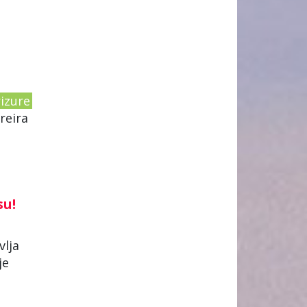
rizure
reira
su!
vlja
je