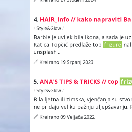
4.
HAIR_info // kako napraviti B
/
Style&Glow
/
Barbie je uvijek bila ikona, a sada je uz
Katica Topčić predlaže top
frizure
nal
unsplash ...
Kreirano 19 Srpanj 2023
5.
ANA'S TIPS & TRICKS // top
fri
/
Style&Glow
/
Bila ljetna ili zimska, vjenčanja su st
ne pridaju veliku pažnju uljepšavanju.
Kreirano 09 Veljača 2022