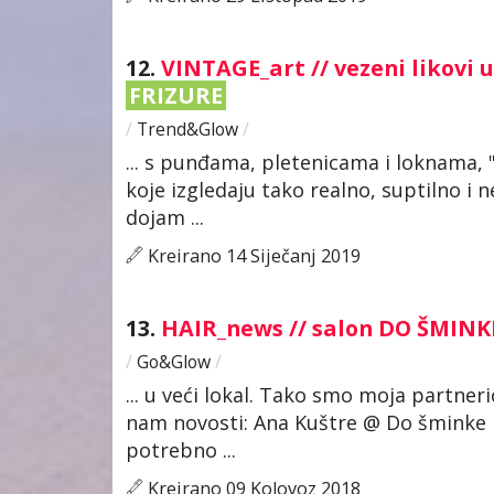
12.
VINTAGE_art // vezeni likovi 
FRIZURE
/
Trend&Glow
/
... s punđama, pletenicama i loknama, 
koje izgledaju tako realno, suptilno i n
dojam ...
Kreirano 14 Siječanj 2019
13.
HAIR_news // salon DO ŠMINK
/
Go&Glow
/
... u veći lokal. Tako smo moja partner
nam novosti: Ana Kuštre @ Do šminke 
potrebno ...
Kreirano 09 Kolovoz 2018