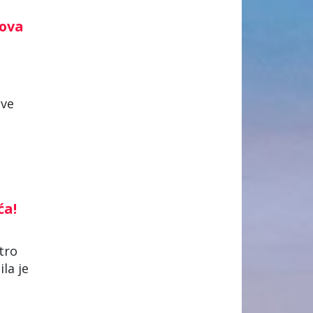
lova
h
ove
ća!
tro
la je