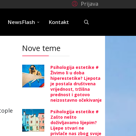
Prijava
e
NewsFlash
Kontakt
Nove teme
Psihologija estetike #
Živimo li u doba
hiperestetike? Ljepota
je postala društvena
vrijednost, tržišna
prednost i gotovo
neizostavno očekivanje
tople
Psihologija estetike #
Zašto nešto
doživljavamo lijepim?
Lijepe stvari ne
privlače nas zbog svoje