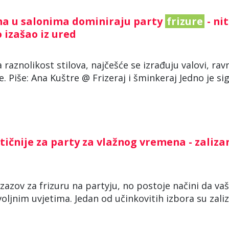
ana u salonima dominiraju party
frizure
- ni
o izašao iz ured
raznolikost stilova, najčešće se izrađuju valovi, rav
. Piše: Ana Kuštre @ Frizeraj i šminkeraj Jedno je si
tičnije za party za vlažnog vremena - zaliza
izazov za frizuru na partyju, no postoje načini da va
ljnim uvjetima. Jedan od učinkovitih izbora su zali