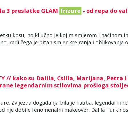
ala 3 preslatke GLAM
frizure
- od repa do va
rijetku kosu, no ključno je kojim smjerom i načinom i
o, radi čega je bitan smjer kreiranja i oblikovanja 
/ kako su Dalila, Csilla, Marijana, Petra i
irane legendarnim stilovima prošloga stolje
ure. Zvijezda događanja bila je hauba, legendarni re
d nje dobile fenomenalni makeover: Dalila Turk nosi