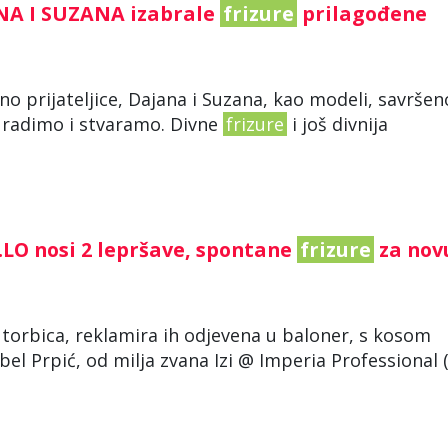
NA I SUZANA izabrale
frizure
prilagođene
eno prijateljice, Dajana i Suzana, kao modeli, savršen
r radimo i stvaramo. Divne
frizure
i još divnija
 J.LO nosi 2 lepršave, spontane
frizure
za nov
 torbica, reklamira ih odjevena u baloner, s kosom
el Prpić, od milja zvana Izi @ Imperia Professional 