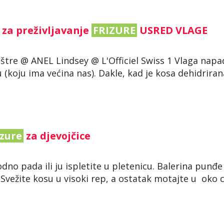
a za preživljavanje
FRIZURE
USRED VLAGE
uštre @ ANEL Lindsey @ L'Officiel Swiss 1 Vlaga napa
u (koju ima većina nas). Dakle, kad je kosa dehidriran
izure
za djevojčice
odno pada ili ju ispletite u pletenicu. Balerina punđ
 Svežite kosu u visoki rep, a ostatak motajte u oko c