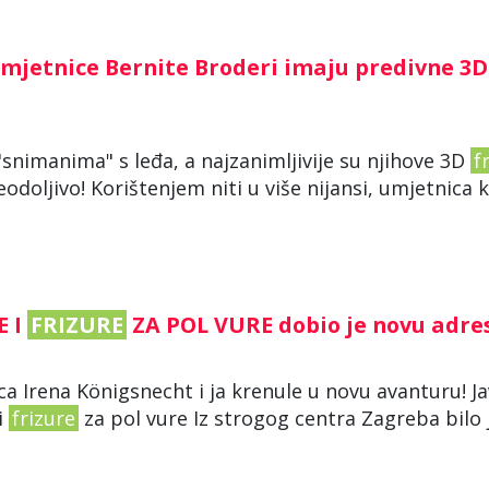
umjetnice Bernite Broderi imaju predivne 3D
"snimanima" s leđa, a najzanimljivije su njihove 3D
f
eodoljivo! Korištenjem niti u više nijansi, umjetnica k
E I
FRIZURE
ZA POL VURE dobio je novu adre
ica Irena Königsnecht i ja krenule u novu avanturu! Ja
i
frizure
za pol vure Iz strogog centra Zagreba bilo 