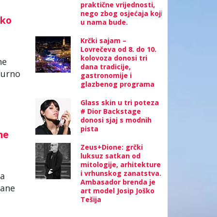
praktične vrijednosti,
nego zbog osjećaja koji
tko
u nama bude.
Krčki sajam –
Lovrečeva od 8. do 10.
kolovoza donosi tri
ne
dana tradicije,
gurno
gastronomije i
glazbenog programa
Glass skin u tri poteza
# Dior Backstage
donosi sjaj s modnih
pista
ne
Zeus+Dione: grčki
luksuz satkan od
mitologije, arhitekture
i vrhunskog zanatstva.
ša
Ambasador brenda je
zane
art model Josip Joško
Tešija