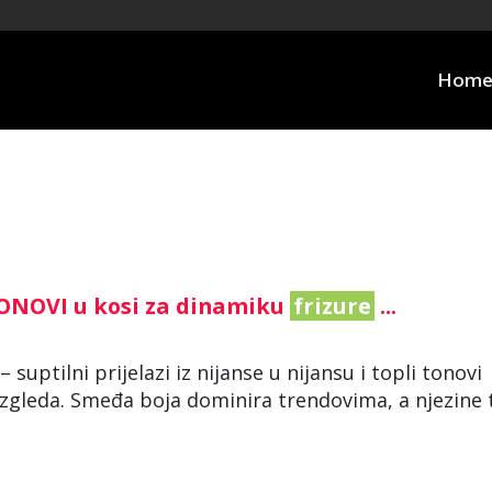
Hom
TONOVI u kosi za dinamiku
frizure
...
suptilni prijelazi iz nijanse u nijansu i topli tonovi
g izgleda. Smeđa boja dominira trendovima, a njezine 