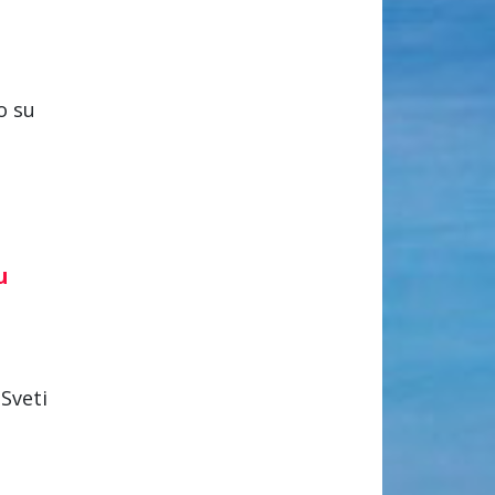
o su
u
(Sveti