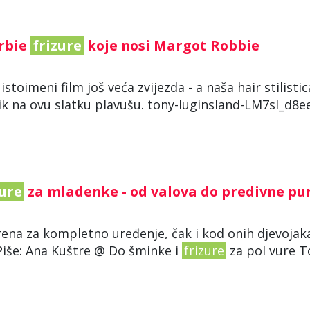
arbie
frizure
koje nosi Margot Robbie
 istoimeni film još veća zvijezda - a naša hair stilistic
ik na ovu slatku plavušu. tony-luginsland-LM7sl_d8e
zure
za mladenke - od valova do predivne p
vorena za kompletno uređenje, čak i kod onih djevojak
 Piše: Ana Kuštre @ Do šminke i
frizure
za pol vure To 