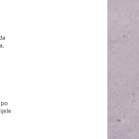
da
a,
e po
ijele