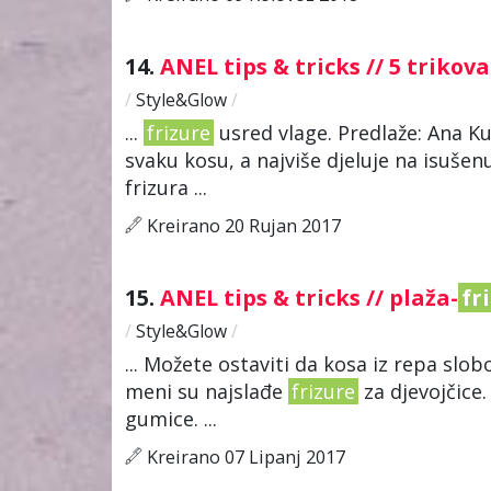
14.
ANEL tips & tricks // 5 trikov
/
Style&Glow
/
...
frizure
usred vlage. Predlaže: Ana K
svaku kosu, a najviše djeluje na isušen
frizura ...
Kreirano 20 Rujan 2017
15.
ANEL tips & tricks // plaža-
fr
/
Style&Glow
/
... Možete ostaviti da kosa iz repa slob
meni su najslađe
frizure
za djevojčice.
gumice. ...
Kreirano 07 Lipanj 2017