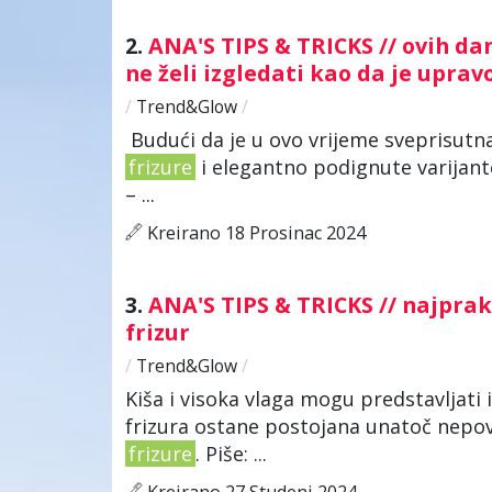
2.
ANA'S TIPS & TRICKS // ovih d
ne želi izgledati kao da je uprav
/
Trend&Glow
/
Budući da je u ovo vrijeme sveprisutna 
frizure
i elegantno podignute varijante
– ...
Kreirano 18 Prosinac 2024
3.
ANA'S TIPS & TRICKS // najprak
frizur
/
Trend&Glow
/
Kiša i visoka vlaga mogu predstavljati 
frizura ostane postojana unatoč nepovo
frizure
. Piše: ...
Kreirano 27 Studeni 2024