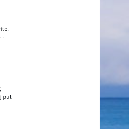
ito,
..
š
j put