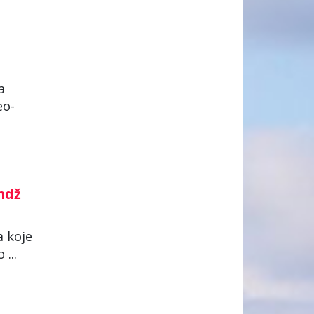
a
eo-
undž
a koje
...