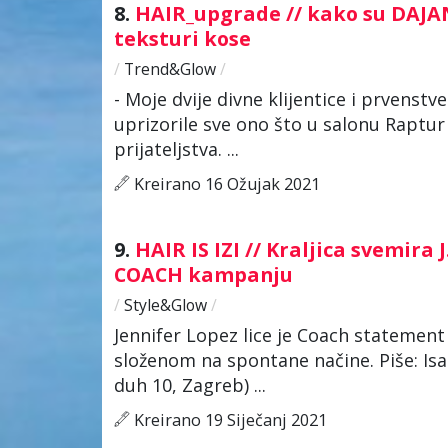
8.
HAIR_upgrade // kako su DAJA
teksturi kose
/
Trend&Glow
/
- Moje dvije divne klijentice i prvenstv
uprizorile sve ono što u salonu Raptu
prijateljstva. ...
Kreirano 16 Ožujak 2021
9.
HAIR IS IZI // Kraljica svemira
COACH kampanju
/
Style&Glow
/
Jennifer Lopez lice je Coach statement
složenom na spontane načine. Piše: Isab
duh 10, Zagreb) ...
Kreirano 19 Siječanj 2021