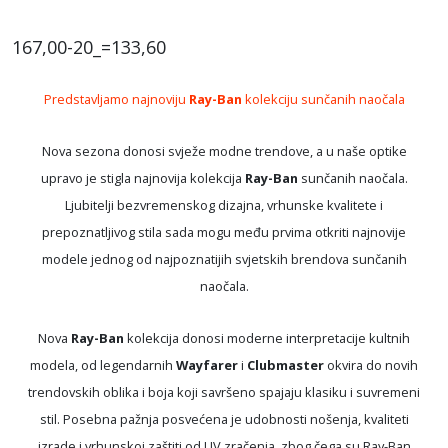
167,00-20_=133,60
Predstavljamo najnoviju
Ray-Ban
kolekciju sunčanih naočala
Nova sezona donosi svježe modne trendove, a u naše optike
upravo je stigla najnovija kolekcija
Ray-Ban
sunčanih naočala.
Ljubitelji bezvremenskog dizajna, vrhunske kvalitete i
prepoznatljivog stila sada mogu među prvima otkriti najnovije
modele jednog od najpoznatijih svjetskih brendova sunčanih
naočala.
Nova
Ray-Ban
kolekcija donosi moderne interpretacije kultnih
modela, od legendarnih
Wayfarer
i
Clubmaster
okvira do novih
trendovskih oblika i boja koji savršeno spajaju klasiku i suvremeni
stil. Posebna pažnja posvećena je udobnosti nošenja, kvaliteti
izrade i vrhunskoj zaštiti od UV zračenja, zbog čega su Ray-Ban