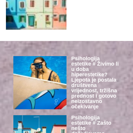
Psihologija
estetike # Živimo li
u doba
hiperestetike?
Ljepota je postala
društvena
vrijednost, tržišna
prednost i gotovo
neizostavno
očekivanje
Psihologija
estetike # Zašto
nešto