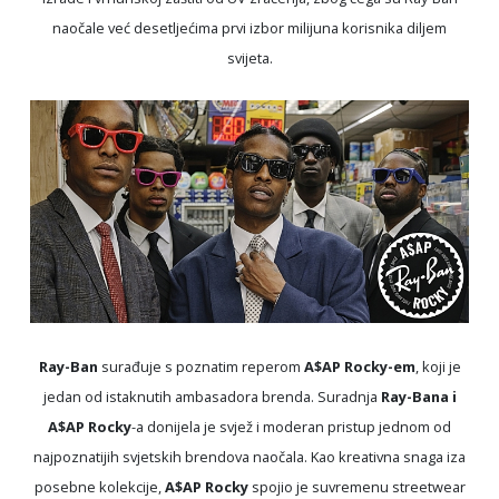
naočale već desetljećima prvi izbor milijuna korisnika diljem
svijeta.
Ray-Ban
surađuje s poznatim reperom
A$AP Rocky-em
, koji je
jedan od istaknutih ambasadora brenda. Suradnja
Ray-Bana i
A$AP Rocky
-a donijela je svjež i moderan pristup jednom od
najpoznatijih svjetskih brendova naočala. Kao kreativna snaga iza
posebne kolekcije,
A$AP Rocky
spojio je suvremenu streetwear