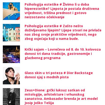
Psihologija estetike # Živimo li u doba
hiperestetike? Ljepota je postala društvena
vrijednost, tržišna prednost i gotovo
neizostavno očekivanje
Psihologija estetike # Zašto nešto
doživljavamo lijepim? Lijepe stvari ne privlače
nas zbog svoje praktične vrijednosti, nego
zbog osjećaja koji u nama bude.
Krčki sajam – Lovrečeva od 8. do 10. kolovoza
donosi tri dana tradicije, gastronomije i
glazbenog programa
Glass skin u tri poteza # Dior Backstage
donosi sjaj s modnih pista
Zeus+Dione: grčki luksuz satkan od
mitologije, arhitekture i vrhunskog
zanatstva. Ambasador brenda je art model
Josip Joško Tešija