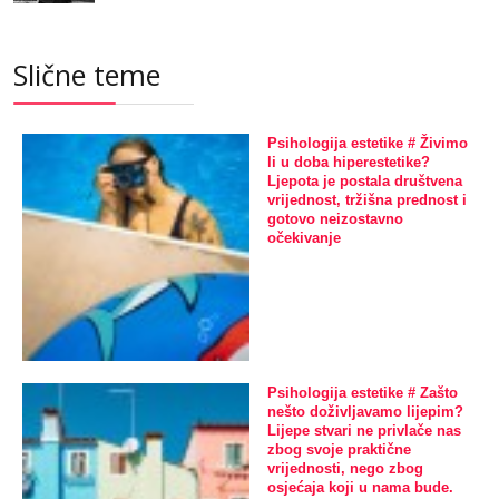
Slične teme
Psihologija estetike # Živimo
li u doba hiperestetike?
Ljepota je postala društvena
vrijednost, tržišna prednost i
gotovo neizostavno
očekivanje
Psihologija estetike # Zašto
nešto doživljavamo lijepim?
Lijepe stvari ne privlače nas
zbog svoje praktične
vrijednosti, nego zbog
osjećaja koji u nama bude.