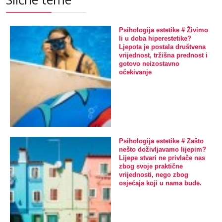
Psihologija estetike # Živimo
li u doba hiperestetike?
Ljepota je postala društvena
vrijednost, tržišna prednost i
gotovo neizostavno
očekivanje
Psihologija estetike # Zašto
nešto doživljavamo lijepim?
Lijepe stvari ne privlače nas
zbog svoje praktične
vrijednosti, nego zbog
osjećaja koji u nama bude.