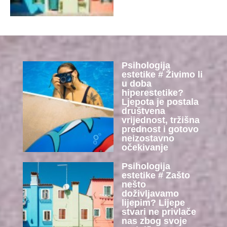
Psihologija
estetike # Živimo li
u doba
hiperestetike?
Ljepota je postala
društvena
vrijednost, tržišna
prednost i gotovo
neizostavno
očekivanje
Psihologija
estetike # Zašto
nešto
doživljavamo
lijepim? Lijepe
stvari ne privlače
nas zbog svoje