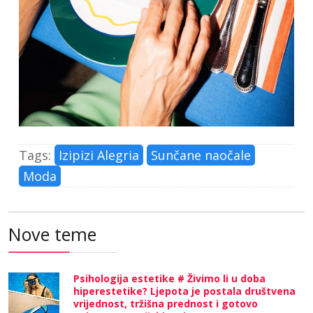
Tags:
Izipizi Alegria
Sunčane naočale
Moda
Nove teme
Psihologija estetike # Živimo li u doba
hiperestetike? Ljepota je postala društvena
vrijednost, tržišna prednost i gotovo