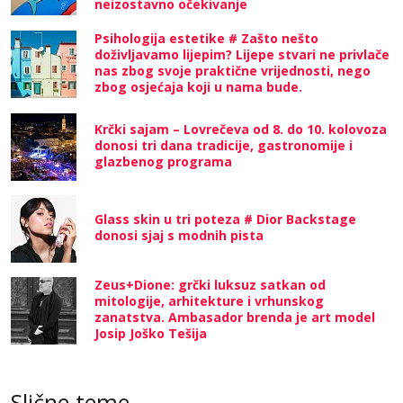
neizostavno očekivanje
Psihologija estetike # Zašto nešto
doživljavamo lijepim? Lijepe stvari ne privlače
nas zbog svoje praktične vrijednosti, nego
zbog osjećaja koji u nama bude.
Krčki sajam – Lovrečeva od 8. do 10. kolovoza
donosi tri dana tradicije, gastronomije i
glazbenog programa
Glass skin u tri poteza # Dior Backstage
donosi sjaj s modnih pista
Zeus+Dione: grčki luksuz satkan od
mitologije, arhitekture i vrhunskog
zanatstva. Ambasador brenda je art model
Josip Joško Tešija
Slične teme