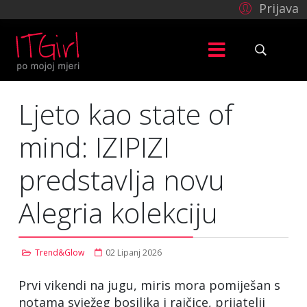
Prijava
Ljeto kao state of
mind: IZIPIZI
predstavlja novu
Alegria kolekciju
Trend&Glow
02 Lipanj 2026
Prvi vikendi na jugu, miris mora pomiješan s
notama svježeg bosiljka i rajčice, prijatelji