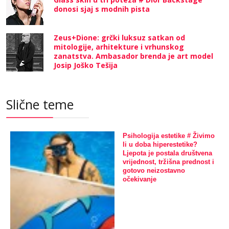
donosi sjaj s modnih pista
Zeus+Dione: grčki luksuz satkan od
mitologije, arhitekture i vrhunskog
zanatstva. Ambasador brenda je art model
Josip Joško Tešija
Slične teme
Psihologija estetike # Živimo
li u doba hiperestetike?
Ljepota je postala društvena
vrijednost, tržišna prednost i
gotovo neizostavno
očekivanje