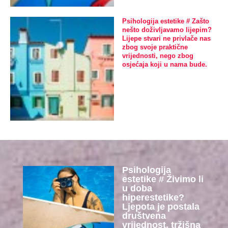
Psihologija estetike # Zašto
nešto doživljavamo lijepim?
Lijepe stvari ne privlače nas
zbog svoje praktične
vrijednosti, nego zbog
osjećaja koji u nama bude.
Psihologija
estetike # Živimo li
u doba
hiperestetike?
Ljepota je postala
društvena
vrijednost, tržišna