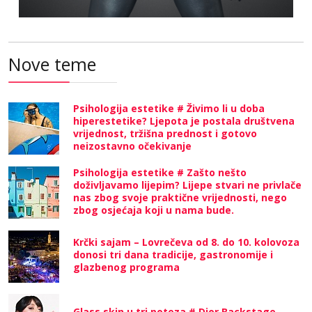
Nove teme
Psihologija estetike # Živimo li u doba
hiperestetike? Ljepota je postala društvena
vrijednost, tržišna prednost i gotovo
neizostavno očekivanje
Psihologija estetike # Zašto nešto
doživljavamo lijepim? Lijepe stvari ne privlače
nas zbog svoje praktične vrijednosti, nego
zbog osjećaja koji u nama bude.
Krčki sajam – Lovrečeva od 8. do 10. kolovoza
donosi tri dana tradicije, gastronomije i
glazbenog programa
Glass skin u tri poteza # Dior Backstage