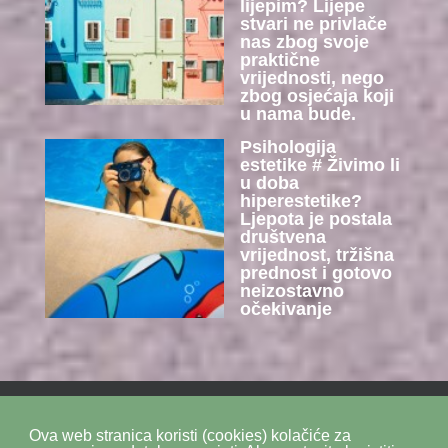
lijepim? Lijepe
stvari ne privlače
nas zbog svoje
praktične
vrijednosti, nego
zbog osjećaja koji
u nama bude.
Psihologija
estetike # Živimo li
u doba
hiperestetike?
Ljepota je postala
društvena
vrijednost, tržišna
prednost i gotovo
neizostavno
očekivanje
Ova web stranica koristi (cookies) kolačiće za