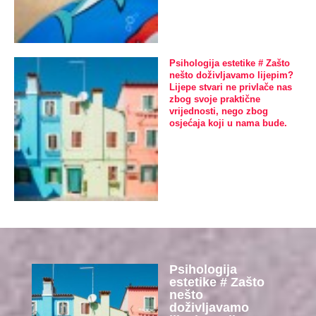
Psihologija estetike # Zašto
nešto doživljavamo lijepim?
Lijepe stvari ne privlače nas
zbog svoje praktične
vrijednosti, nego zbog
osjećaja koji u nama bude.
Psihologija
estetike # Zašto
nešto
doživljavamo