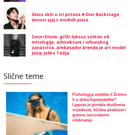
Glass skin u tri poteza # Dior Backstage
donosi sjaj s modnih pista
Zeus+Dione: grčki luksuz satkan od
mitologije, arhitekture i vrhunskog
zanatstva. Ambasador brenda je art model
Josip Joško Tešija
Slične teme
Psihologija estetike # Živimo
li u doba hiperestetike?
Ljepota je postala društvena
vrijednost, tržišna prednost i
gotovo neizostavno
očekivanje