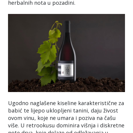
herbalnih nota u pozadini.
Ugodno naglašene kiseline karakteristične za
babić te lijepo uklopljeni tanini, daju živost
ovom vinu, koje ne umara i poziva na čašu
više. U retrookusu dominira višnja i diskretne
note drva, koje dolaze od odležavanja u