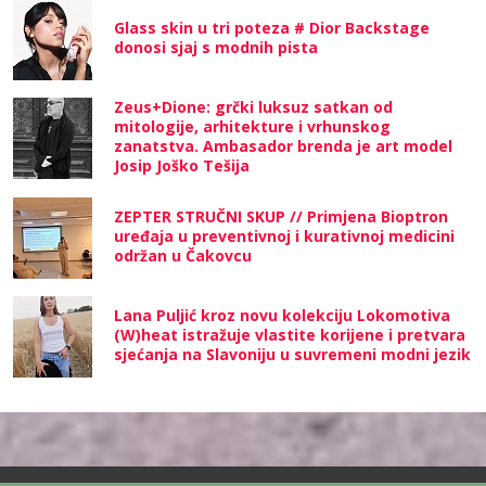
Glass skin u tri poteza # Dior Backstage
donosi sjaj s modnih pista
Zeus+Dione: grčki luksuz satkan od
mitologije, arhitekture i vrhunskog
zanatstva. Ambasador brenda je art model
Josip Joško Tešija
ZEPTER STRUČNI SKUP // Primjena Bioptron
uređaja u preventivnoj i kurativnoj medicini
održan u Čakovcu
Lana Puljić kroz novu kolekciju Lokomotiva
(W)heat istražuje vlastite korijene i pretvara
sjećanja na Slavoniju u suvremeni modni jezik