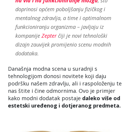
na vid i na funkcioniranje mozga
, što
doprinosi općem poboljšanju fizičkog i
mentalnog zdravlja, a time i optimalnom
funkcioniranju organizma – javljaju iz
kompanije
Zepter
čiji je novi tehnološki
dizajn zauvijek promijenio scenu modnih
dodataka.
Današnja modna scena u suradnji s
tehnologijom donosi novitete koji daju
podršku našem zdravlju, ali i raspoloženju te
nas štite i čine odmornima. Ovo je primjer
kako modni dodatak postaje
daleko više od
estetski uređenog i dotjeranog predmeta.