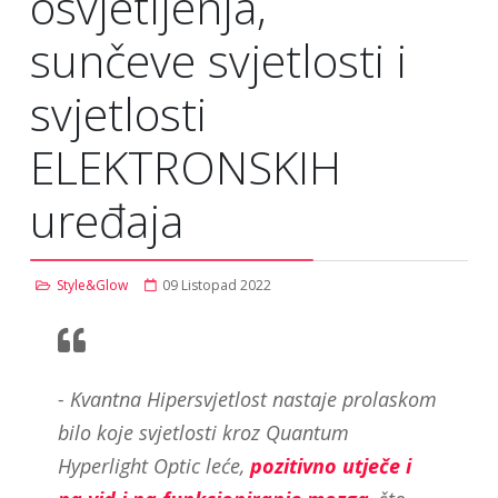
osvjetljenja,
sunčeve svjetlosti i
svjetlosti
ELEKTRONSKIH
uređaja
Style&Glow
09 Listopad 2022
- Kvantna Hipersvjetlost nastaje prolaskom
bilo koje svjetlosti kroz Quantum
Hyperlight Optic leće,
pozitivno utječe i