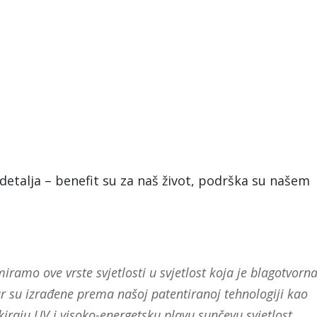
etalja – benefit su za naš život, podrška su našem
ramo ove vrste svjetlosti u svjetlost koja je blagotvorn
r su izrađene prema našoj patentiranoj tehnologiji kao
iraju UV i visoko-energetsku plavu sunčevu svjetlost.