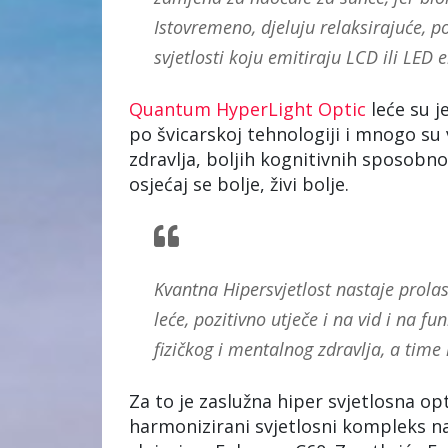
Istovremeno, djeluju relaksirajuće, po
svjetlosti koju emitiraju LCD ili LED 
Quantum HyperLight Optic
leće su j
po švicarskoj tehnologiji i mnogo su 
zdravlja, boljih kognitivnih sposobnos
osjećaj se bolje, živi bolje.
Kvantna Hipersvjetlost nastaje prolas
leće, pozitivno utječe i na vid i na 
fizičkog i mentalnog zdravlja, a tim
Za to je zaslužna hiper svjetlosna opt
harmonizirani svjetlosni kompleks 