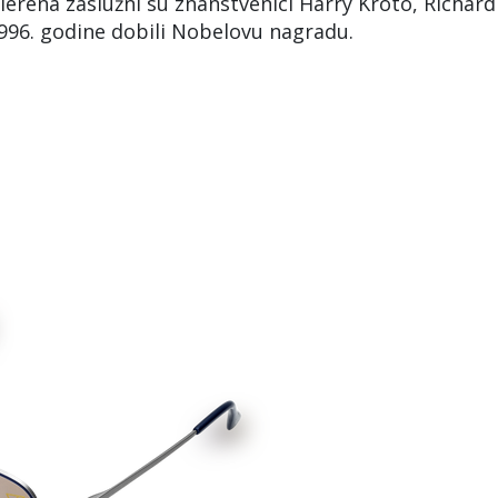
lerena zaslužni su znanstvenici Harry Kroto, Richard
1996. godine dobili Nobelovu nagradu.