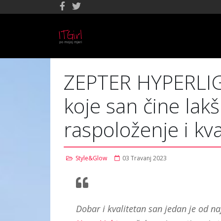
ZEPTER HYPERLIG
koje san čine lak
raspoloženje i kva
Style&Glow
03 Travanj 2023
Dobar i kvalitetan san jedan je od naj