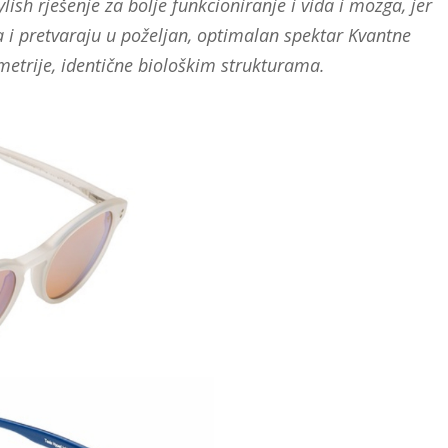
ylish rješenje za bolje funkcioniranje i vida i mozga, jer
a i pretvaraju u poželjan, optimalan spektar Kvantne
imetrije, identične biološkim strukturama.