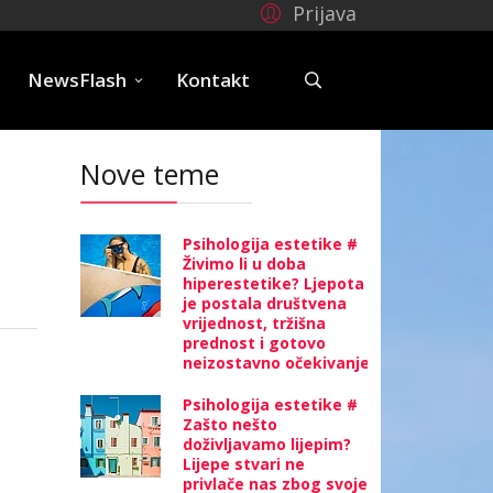
Prijava
e
NewsFlash
Kontakt
Nove teme
Psihologija estetike #
Živimo li u doba
hiperestetike? Ljepota
je postala društvena
vrijednost, tržišna
prednost i gotovo
neizostavno očekivanje
Psihologija estetike #
Zašto nešto
doživljavamo lijepim?
Lijepe stvari ne
privlače nas zbog svoje