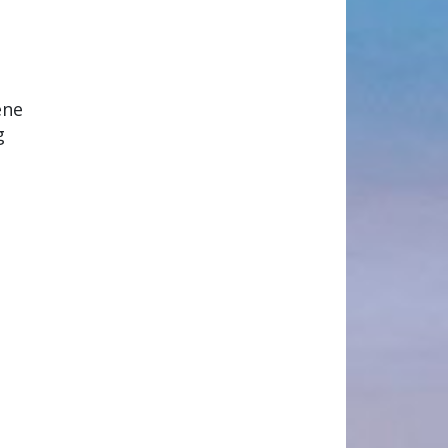
ene
g