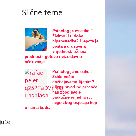
Slične teme
Psihologija estetike #
Živimo li u doba
hiperestetike? Ljepota je
postala društvena
vrijednost, tržišna
prednost i gotovo neizostavno
očekivanje
Psihologija estetike #
Zašto nešto
doživljavamo lijepim?
Lijepe stvari ne privlače
nas zbog svoje
praktične vrijednosti,
nego zbog osjećaja koji
u nama bude.
juće