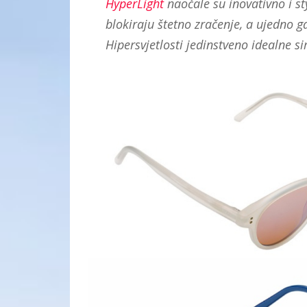
HyperLight
naočale su inovativno i st
blokiraju štetno zračenje, a ujedno g
Hipersvjetlosti jedinstveno idealne s