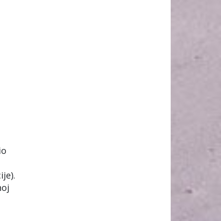
io
je).
noj