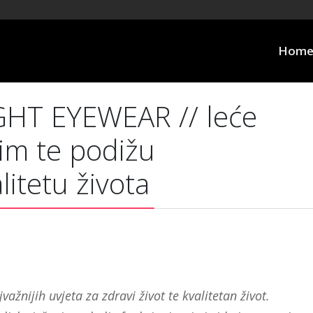
Hom
HT EYEWEAR // leće
šim te podižu
litetu života
važnijih uvjeta za zdravi život te kvalitetan život.