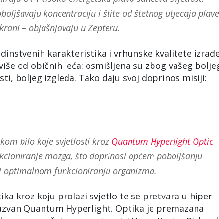
boljšavaju koncentraciju i štite od štetnog utjecaja plave
ekrani – objašnjavaju u Zepteru.
edinstvenih karakteristika i vrhunske kvalitete izrađ
više od običnih leća: osmišljena su zbog vašeg bolje
ti, boljeg izgleda. Tako daju svoj doprinos misiji:
kom bilo koje svjetlosti kroz
Quantum Hyperlight Optic
funkcioniranje mozga, što doprinosi općem poboljšanju
e i optimalnom funkcioniranju organizma.
ika kroz koju prolazi svjetlo te se pretvara u hiper
nazvan Quantum Hyperlight. Optika je premazana