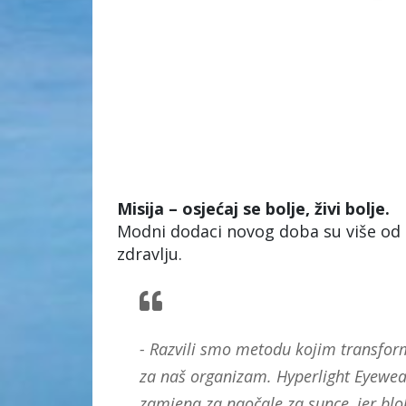
Misija – osjećaj se bolje, živi bolje.
Modni dodaci novog doba su više od d
zdravlju.
- Razvili smo metodu kojim transformi
za naš organizam. Hyperlight Eyewea
zamjena za naočale za sunce, jer blok