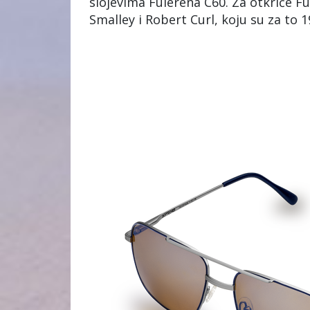
slojevima Fulerena C60. Za otkriće Fu
Smalley i Robert Curl, koju su za to 