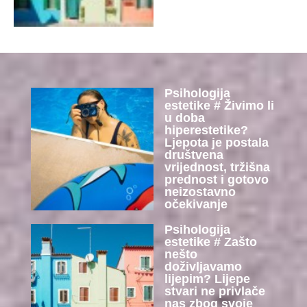
Psihologija
estetike # Živimo li
u doba
hiperestetike?
Ljepota je postala
društvena
vrijednost, tržišna
prednost i gotovo
neizostavno
očekivanje
Psihologija
estetike # Zašto
nešto
doživljavamo
lijepim? Lijepe
stvari ne privlače
nas zbog svoje