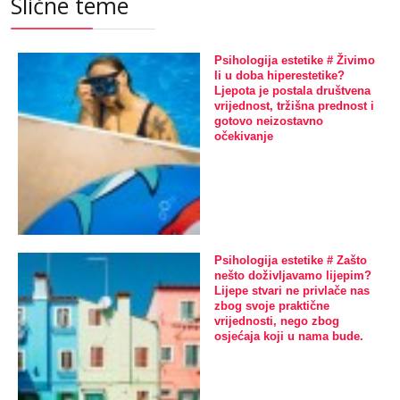
Slične teme
Psihologija estetike # Živimo
li u doba hiperestetike?
Ljepota je postala društvena
vrijednost, tržišna prednost i
gotovo neizostavno
očekivanje
Psihologija estetike # Zašto
nešto doživljavamo lijepim?
Lijepe stvari ne privlače nas
zbog svoje praktične
vrijednosti, nego zbog
osjećaja koji u nama bude.