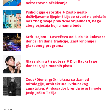
neizostavno očekivanje
Psihologija estetike # Zašto nešto
doživljavamo lijepim? Lijepe stvari ne privlače
nas zbog svoje praktične vrijednosti, nego
zbog osjećaja koji u nama bude.
Krčki sajam – Lovrečeva od 8. do 10. kolovoza
donosi tri dana tradicije, gastronomije i
glazbenog programa
Glass skin u tri poteza # Dior Backstage
donosi sjaj s modnih pista
Zeus+Dione: grčki luksuz satkan od
mitologije, arhitekture i vrhunskog
zanatstva. Ambasador brenda je art model
Josip Joško Tešija