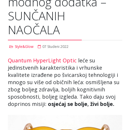
modnog dodatka –
SUNČANIH
NAOČALA
Style&Glow
07 Studeni 2022
Quantum HyperLight Optic
leće su
jedinstvenih karakteristika i vrhunske
kvalitete izrađene po švicarskoj tehnologiji i
mnogo su više od običnih leća: osmišljena su
zbog boljeg zdravlja, boljih kognitivnih
sposobnosti, boljeg izgleda. Tako daju svoj
doprinos misiji:
osjećaj se bolje, živi bolje.