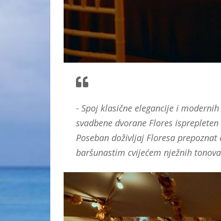
- Spoj klasične elegancije i moderni
svadbene dvorane Flores isprepleten 
Poseban doživljaj Floresa prepoznat ć
baršunastim cvijećem nježnih tonova 