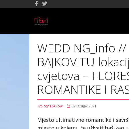
WEDDING_info //
BAJKOVITU lokacij
cvjetova – FLORES 
ROMANTIKE I RA
Style&Glow
02 Ožujak 2021
Mjesto ultimativne romantike i savr
mjesto u kojemu će uživati baš kao u 