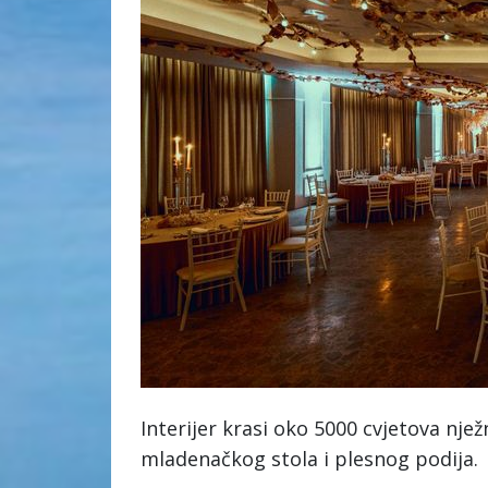
Interijer krasi oko 5000 cvjetova njež
mladenačkog stola i plesnog podija.