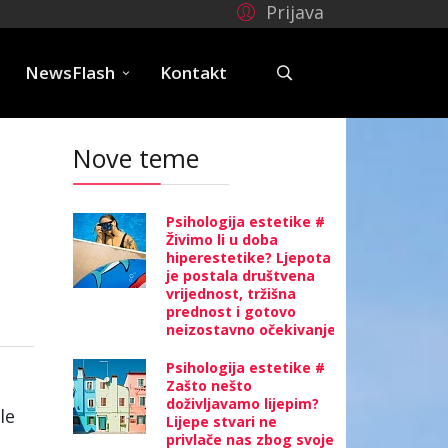
Prijava
e
NewsFlash
Kontakt
Nove teme
Psihologija estetike #
Živimo li u doba
hiperestetike? Ljepota
je postala društvena
vrijednost, tržišna
prednost i gotovo
neizostavno očekivanje
Psihologija estetike #
Zašto nešto
doživljavamo lijepim?
le
Lijepe stvari ne
privlače nas zbog svoje