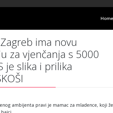
Hom
 Zagreb ima novu
u za vjenčanja s 5000
je slika i prilika
SKOŠI
šenog ambijenta pravi je mamac za mladence, koji že
bajci.