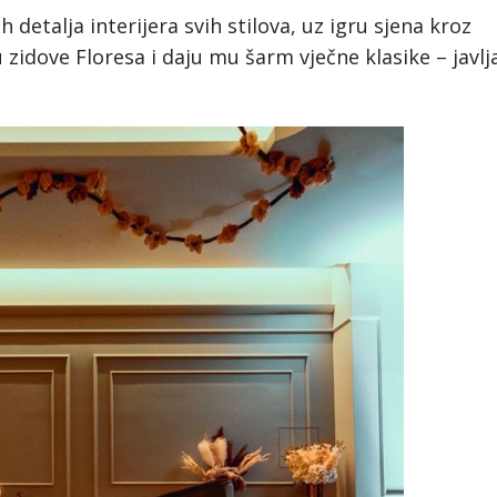
 detalja interijera svih stilova, uz igru sjena kroz
u zidove Floresa i daju mu šarm vječne klasike – javlj