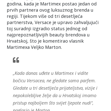
godina, kada je Martimex postao jedan od
prvih partnera ovog luksuznog brenda u
regiji. Tijekom više od tri desetljeća
partnerstva, Versace je upravo zahvaljujući
toj suradnji izgradio status jednog od
najprepoznatljivijih beauty brendova u
Hrvatskoj, što je komentirao vlasnik
Martimexa Veljko Marton.
„Kada danas uđete u Martimex i vidite
bočicu Versacea, ne gledate samo parfem.
Gledate u tri desetljeća prijateljstva, vizije i
nepokolebljive želje da u Hrvatskoj imamo
pristup najboljem što svijet ljepote nudi“,
naglasio je Marton.