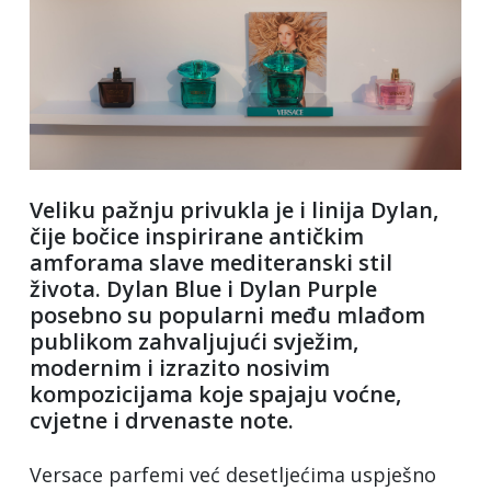
Veliku pažnju privukla je i linija Dylan,
čije bočice inspirirane antičkim
amforama slave mediteranski stil
života. Dylan Blue i Dylan Purple
posebno su popularni među mlađom
publikom zahvaljujući svježim,
modernim i izrazito nosivim
kompozicijama koje spajaju voćne,
cvjetne i drvenaste note.
Versace parfemi već desetljećima uspješno