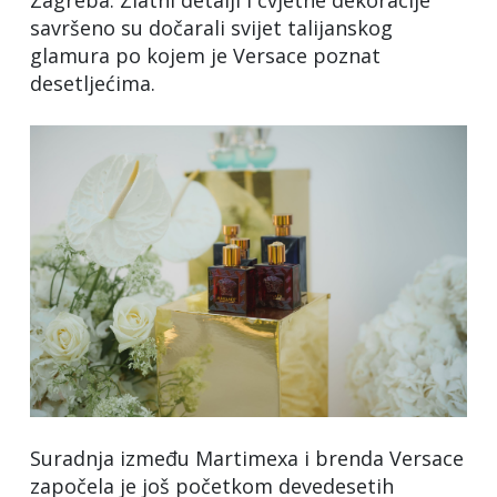
Zagreba. Zlatni detalji i cvjetne dekoracije
savršeno su dočarali svijet talijanskog
glamura po kojem je Versace poznat
desetljećima.
Suradnja između Martimexa i brenda Versace
započela je još početkom devedesetih