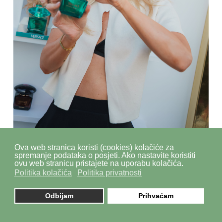
Ova web stranica koristi (cookies) kolačiće za
spremanje podataka o posjeti. Ako nastavite koristiti
ovu web stranicu pristajete na uporabu kolačića.
Politika kolačića
Politika privatnosti
Odbijam
Prihvaćam