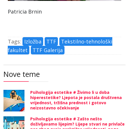
Patricia Brnin
Tags:
Izložba
TTF
Tekstilno-tehnološki
fakultet
TTF Galerija
Nove teme
Psihologija estetike # Živimo li u doba
hiperestetike? Ljepota je postala društvena
vrijednost, tržišna prednost i gotovo
neizostavno očekivanje
Psihologija estetike # Zašto nešto
doživljavamo lijepim? Lijepe stvari ne privlače