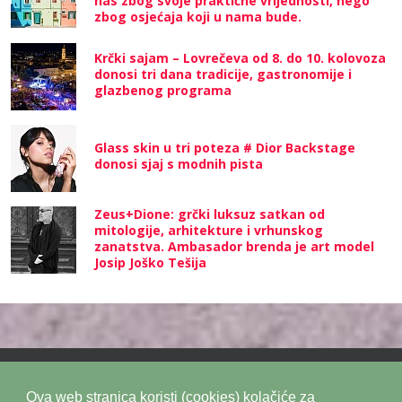
nas zbog svoje praktične vrijednosti, nego
zbog osjećaja koji u nama bude.
Krčki sajam – Lovrečeva od 8. do 10. kolovoza
donosi tri dana tradicije, gastronomije i
glazbenog programa
Glass skin u tri poteza # Dior Backstage
donosi sjaj s modnih pista
Zeus+Dione: grčki luksuz satkan od
mitologije, arhitekture i vrhunskog
zanatstva. Ambasador brenda je art model
Josip Joško Tešija
Ova web stranica koristi (cookies) kolačiće za