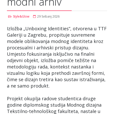
modni arhiv
Style&Glow
29 Svibanj 2026
Izložba „Unboxing Identities“, otvorena u TTF
Galeriji u Zagrebu, propituje suvremene
modele oblikovanja modnog identiteta kroz
procesualni i arhivski pristup dizajnu.
Umjesto fokusiranja isključivo na finalni
odjevni objekt, izložba pomiče težište na
metodologiju rada, kontekst nastanka i
vizualnu logiku koja prethodi završnoj formi,
čime se dizajn tretira kao sustav istraživanja,
a ne samo produkt.
Projekt okuplja radove studentica druge
godine diplomskog studija Modnog dizajna
Tekstilno-tehnološkog fakulteta, nastale u