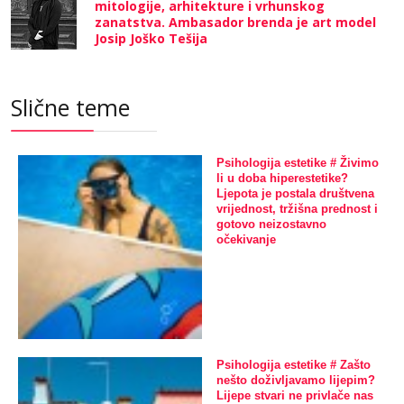
mitologije, arhitekture i vrhunskog
zanatstva. Ambasador brenda je art model
Josip Joško Tešija
Slične teme
Psihologija estetike # Živimo
li u doba hiperestetike?
Ljepota je postala društvena
vrijednost, tržišna prednost i
gotovo neizostavno
očekivanje
Psihologija estetike # Zašto
nešto doživljavamo lijepim?
Lijepe stvari ne privlače nas