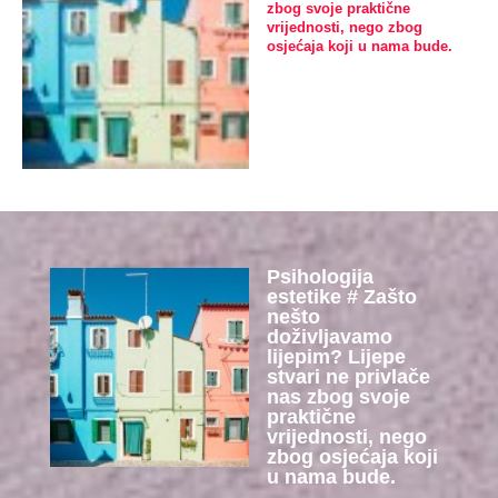
zbog svoje praktične
vrijednosti, nego zbog
osjećaja koji u nama bude.
Psihologija
estetike # Zašto
nešto
doživljavamo
lijepim? Lijepe
stvari ne privlače
nas zbog svoje
praktične
vrijednosti, nego
zbog osjećaja koji
u nama bude.