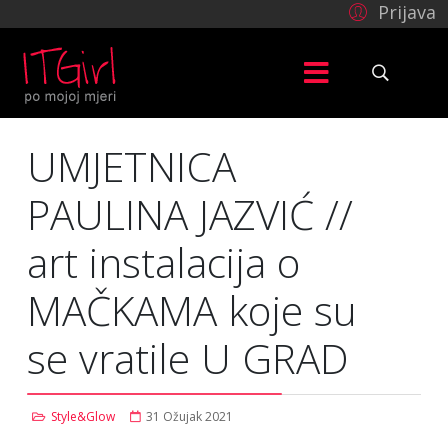
Prijava
UMJETNICA
PAULINA JAZVIĆ //
art instalacija o
MAČKAMA koje su
se vratile U GRAD
Style&Glow
31 Ožujak 2021