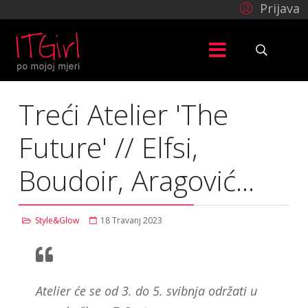
Prijava
Treći Atelier 'The
Future' // Elfsi,
Boudoir, Aragović...
Style&Glow
18 Travanj 2023
Atelier će se od 3. do 5. svibnja održati u