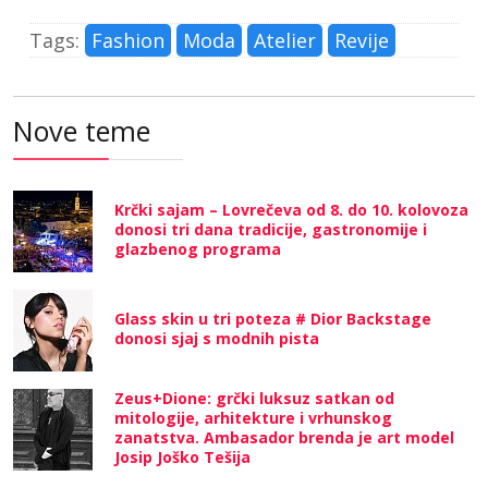
Tags:
Fashion
Moda
Atelier
Revije
Nove teme
Krčki sajam – Lovrečeva od 8. do 10. kolovoza
donosi tri dana tradicije, gastronomije i
glazbenog programa
Glass skin u tri poteza # Dior Backstage
donosi sjaj s modnih pista
Zeus+Dione: grčki luksuz satkan od
mitologije, arhitekture i vrhunskog
zanatstva. Ambasador brenda je art model
Josip Joško Tešija