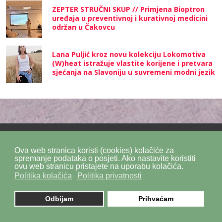
ZEPTER STRUČNI SKUP // Primjena Bioptron
uređaja u preventivnoj i kurativnoj medicini
održan u Čakovcu
Lana Puljić kroz novu kolekciju Lokomotiva
(W)heat istražuje vlastite korijene i pretvara
sjećanja na Slavoniju u suvremeni modni jezik
Ova web stranica koristi (cookies) kolačiće za
Politika privatnosti
Politika kolačića
SiteMap
spremanje podataka o posjeti. Ako nastavite koristiti
ovu web stranicu pristajete na uporabu kolačića.
Politika kolačića
Politika privatnosti
Impressum
Kontakt
DPZ Consulting
© 2026. by
znaor.com
Odbijam
Prihvaćam