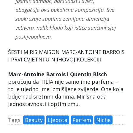
Jasmin sambac, baršunast i svjež,
obogaćuje ovu bukoličnu kompoziciju. Sve
zaokružuje suptilna zemljana dimenzija
vetivera, nalik hladu koji ističe sunčani sjaj
poslijepodneva.
ŠESTI MIRIS MAISON MARC-ANTOINE BARROIS
I PRVI CVJETNI U NJIHOVOJ KOLEKCIJI
Marc-Antoine Barrois i Quentin Bisch
poručuju da TILIA nije samo ime parfema –
to je ujedno ime izmišljene zvijezde. One koja
bdije nad sretnim danima. Mirisna oda
jednostavnosti i optimizmu.
Tags:
Beauty
Ljepota
Parfem
Niche