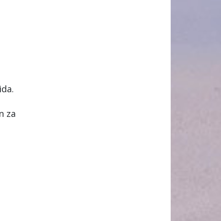
ida.
n za