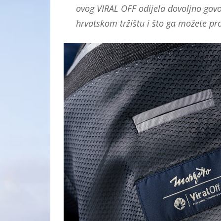
ovog VIRAL OFF odijela dovoljno govor
hrvatskom tržištu i što ga možete pr