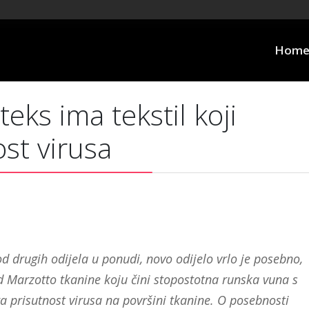
Hom
eks ima tekstil koji
st virusa
od drugih odijela u ponudi, novo odijelo vrlo je posebno,
od Marzotto tkanine koju čini stopostotna runska vuna s
a prisutnost virusa na površini tkanine. O posebnosti