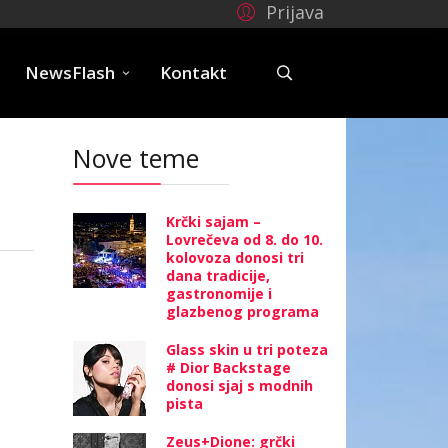
Prijava
e
NewsFlash
Kontakt
Nove teme
Krčki sajam –
Lovrečeva od 8. do 10.
kolovoza donosi tri
dana tradicije,
gastronomije i
glazbenog programa
Glass skin u tri poteza
# Dior Backstage
donosi sjaj s modnih
pista
Zeus+Dione: grčki