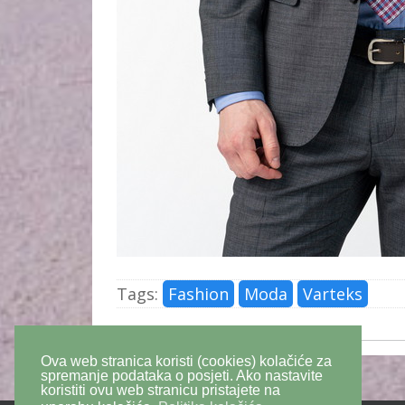
Tags:
Fashion
Moda
Varteks
Ova web stranica koristi (cookies) kolačiće za
spremanje podataka o posjeti. Ako nastavite
koristiti ovu web stranicu pristajete na