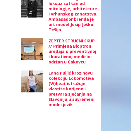
luksuz satkan od
mitologije, arhitekture
i vrhunskog zanatstva.
Ambasador brenda je
art model Josip Joško
Tešija
ZEPTER STRUČNI SKUP
// Primjena Bioptron
uređaja u preventivnoj
i kurativnoj medicini
održan u Čakovcu
Lana Puljić kroz novu
kolekciju Lokomotiva
(W)heat istražuje
vlastite korijene i
pretvara sjećanja na
Slavoniju u suvremeni
modni jezik