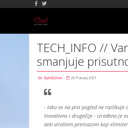
TECH_INFO // Vart
smanjuje prisutno
Style&Glow
20 Travanj 2021
- Iako se na prvi pogled ne razlikuje 
inovativno i drugačije - izrađeno je 
anti viralnim premazom koji eliminir