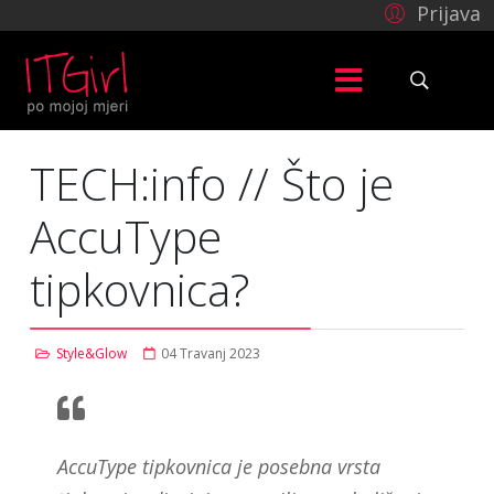
Prijava
TECH:info // Što je
AccuType
tipkovnica?
Style&Glow
04 Travanj 2023
AccuType tipkovnica je posebna vrsta