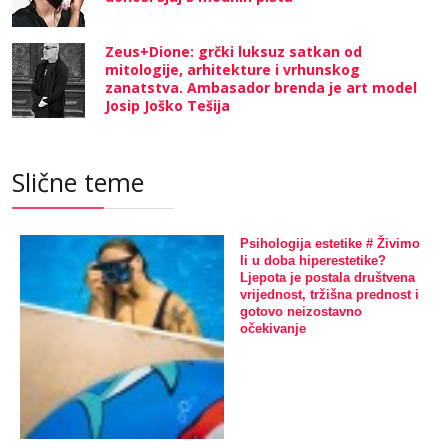
Zeus+Dione: grčki luksuz satkan od
mitologije, arhitekture i vrhunskog
zanatstva. Ambasador brenda je art model
Josip Joško Tešija
Slične teme
Psihologija estetike # Živimo
li u doba hiperestetike?
Ljepota je postala društvena
vrijednost, tržišna prednost i
gotovo neizostavno
očekivanje