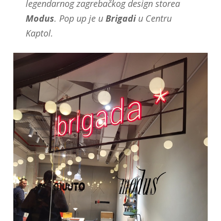
legendarnog zagrebačkog design storea
Modus
. Pop up je u
Brigadi
u Centru
Kaptol.