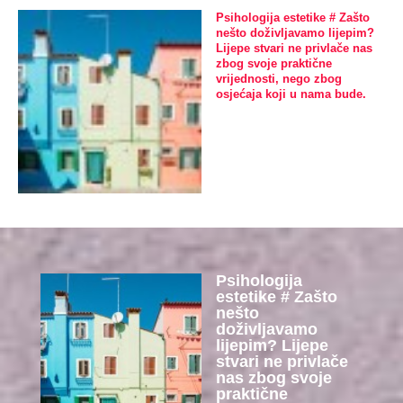
Psihologija estetike # Zašto
nešto doživljavamo lijepim?
Lijepe stvari ne privlače nas
zbog svoje praktične
vrijednosti, nego zbog
osjećaja koji u nama bude.
Psihologija
estetike # Zašto
nešto
doživljavamo
lijepim? Lijepe
stvari ne privlače
nas zbog svoje
praktične