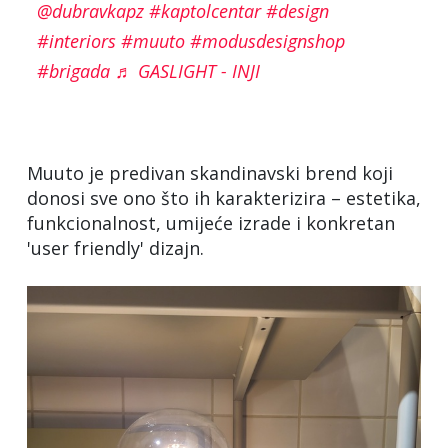
@dubravkapz
#kaptolcentar
#design
#interiors
#muuto
#modusdesignshop
#brigada
♬ GASLIGHT - INJI
Muuto je predivan skandinavski brend koji
donosi sve ono što ih karakterizira – estetika,
funkcionalnost, umijeće izrade i konkretan
'user friendly' dizajn.