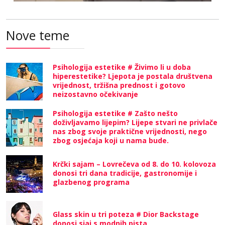
Nove teme
Psihologija estetike # Živimo li u doba
hiperestetike? Ljepota je postala društvena
vrijednost, tržišna prednost i gotovo
neizostavno očekivanje
Psihologija estetike # Zašto nešto
doživljavamo lijepim? Lijepe stvari ne privlače
nas zbog svoje praktične vrijednosti, nego
zbog osjećaja koji u nama bude.
Krčki sajam – Lovrečeva od 8. do 10. kolovoza
donosi tri dana tradicije, gastronomije i
glazbenog programa
Glass skin u tri poteza # Dior Backstage
donosi sjaj s modnih pista