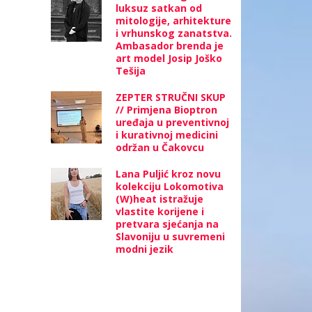
luksuz satkan od
mitologije, arhitekture
i vrhunskog zanatstva.
Ambasador brenda je
art model Josip Joško
Tešija
ZEPTER STRUČNI SKUP
// Primjena Bioptron
uređaja u preventivnoj
i kurativnoj medicini
održan u Čakovcu
Lana Puljić kroz novu
kolekciju Lokomotiva
(W)heat istražuje
vlastite korijene i
pretvara sjećanja na
Slavoniju u suvremeni
modni jezik