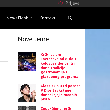
Prijava
e
NewsFlash
Kontakt
Nove teme
Krčki sajam –
Lovrečeva od 8. do 10.
kolovoza donosi tri
dana tradicije,
gastronomije i
glazbenog programa
Glass skin u tri poteza
# Dior Backstage
donosi sjaj s modnih
pista
Zeus+Dione: grčki