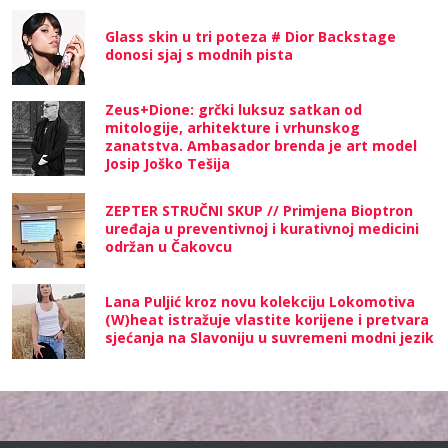
Glass skin u tri poteza # Dior Backstage
donosi sjaj s modnih pista
Zeus+Dione: grčki luksuz satkan od
mitologije, arhitekture i vrhunskog
zanatstva. Ambasador brenda je art model
Josip Joško Tešija
ZEPTER STRUČNI SKUP // Primjena Bioptron
uređaja u preventivnoj i kurativnoj medicini
održan u Čakovcu
Lana Puljić kroz novu kolekciju Lokomotiva
(W)heat istražuje vlastite korijene i pretvara
sjećanja na Slavoniju u suvremeni modni jezik