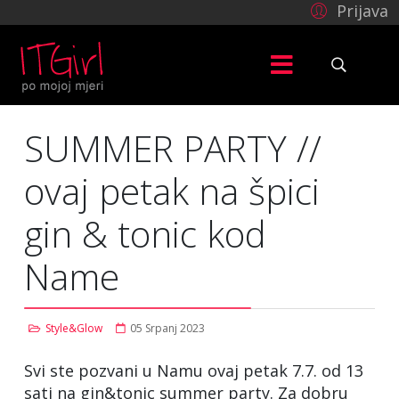
Prijava
SUMMER PARTY //
ovaj petak na špici
gin & tonic kod
Name
Style&Glow
05 Srpanj 2023
Svi ste pozvani u Namu ovaj petak 7.7. od 13
sati na gin&tonic summer party. Za dobru