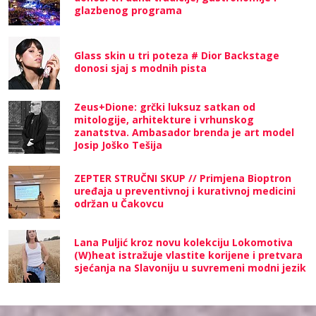
glazbenog programa
Glass skin u tri poteza # Dior Backstage
donosi sjaj s modnih pista
Zeus+Dione: grčki luksuz satkan od
mitologije, arhitekture i vrhunskog
zanatstva. Ambasador brenda je art model
Josip Joško Tešija
ZEPTER STRUČNI SKUP // Primjena Bioptron
uređaja u preventivnoj i kurativnoj medicini
održan u Čakovcu
Lana Puljić kroz novu kolekciju Lokomotiva
(W)heat istražuje vlastite korijene i pretvara
sjećanja na Slavoniju u suvremeni modni jezik