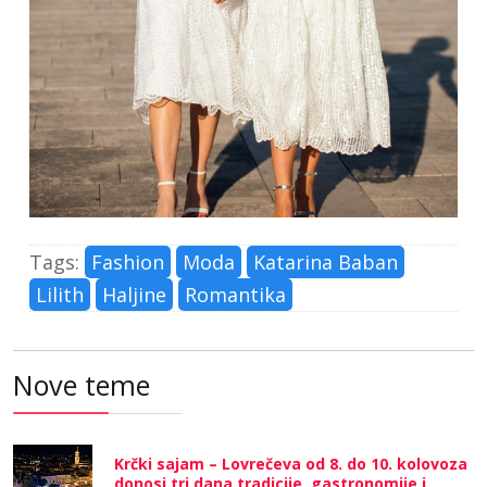
Tags:
Fashion
Moda
Katarina Baban
Lilith
Haljine
Romantika
Nove teme
Krčki sajam – Lovrečeva od 8. do 10. kolovoza
donosi tri dana tradicije, gastronomije i