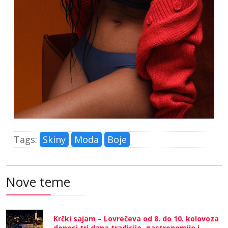
Tags:
Skiny
Moda
Boje
Nove teme
Krčki sajam – Lovrečeva od 8. do 10. kolovoza
donosi tri dana tradicije, gastronomije i