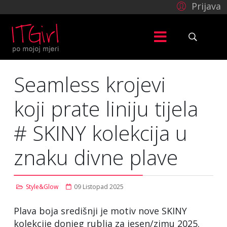
Prijava
Seamless krojevi
koji prate liniju tijela
# SKINY kolekcija u
znaku divne plave
Style&Glow
09 Listopad 2025
Plava boja središnji je motiv nove SKINY
kolekcije donjeg rublja za jesen/zimu 2025.