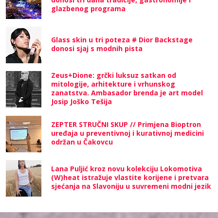
glazbenog programa
Glass skin u tri poteza # Dior Backstage
donosi sjaj s modnih pista
Zeus+Dione: grčki luksuz satkan od
mitologije, arhitekture i vrhunskog
zanatstva. Ambasador brenda je art model
Josip Joško Tešija
ZEPTER STRUČNI SKUP // Primjena Bioptron
uređaja u preventivnoj i kurativnoj medicini
održan u Čakovcu
Lana Puljić kroz novu kolekciju Lokomotiva
(W)heat istražuje vlastite korijene i pretvara
sjećanja na Slavoniju u suvremeni modni jezik