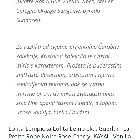
Juliette Has A Gun Vanilla Vibes, Atelier
Cologne Orange Sanguine, Byredo
Sundazed.
Za razliku od cvjetno-orijentalne Čarobne
kolekcije, Kristalna kolekcija je cvjetni
miris s karakterom. Prožeta je puderastim,
slatkasto-desertnim, orašastim i nježno
zadimljenim notama, dok se u vrhu
mirisne piramide nalazi zvjezdasti anis,
srce čine opojni jasmin i sladić, a toplinu
unose vanilija, tonka i badem.
Lolita Lempicka Lolita Lempicka, Guerlain La
Petite Robe Noire Rose Cherry, KAYALI Vanilla