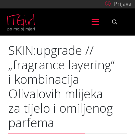
Prijava
SKIN:upgrade //
„fragrance layering“
i kombinacija
Olivalovih mlijeka
za tijelo i omiljenog
parfema