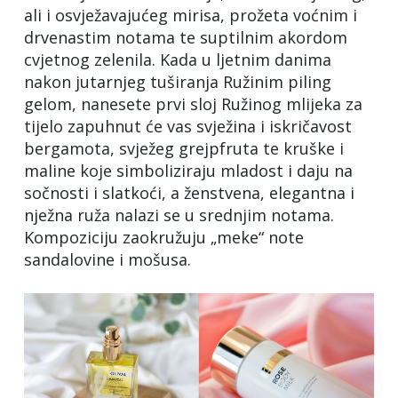
ali i osvježavajućeg mirisa, prožeta voćnim i
drvenastim notama te suptilnim akordom
cvjetnog zelenila. Kada u ljetnim danima
nakon jutarnjeg tuširanja Ružinim piling
gelom, nanesete prvi sloj Ružinog mlijeka za
tijelo zapuhnut će vas svježina i iskričavost
bergamota, svježeg grejpfruta te kruške i
maline koje simboliziraju mladost i daju na
sočnosti i slatkoći, a ženstvena, elegantna i
nježna ruža nalazi se u srednjim notama.
Kompoziciju zaokružuju „meke“ note
sandalovine i mošusa.