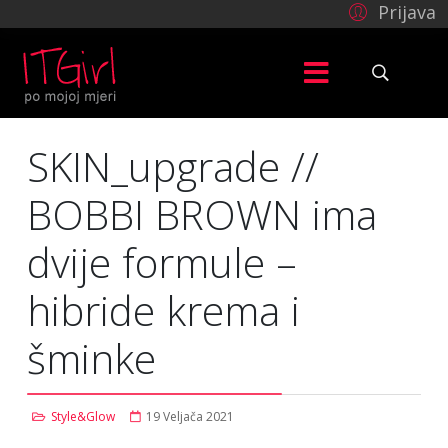
Prijava
SKIN_upgrade //
BOBBI BROWN ima
dvije formule –
hibride krema i
šminke
Style&Glow
19 Veljača 2021