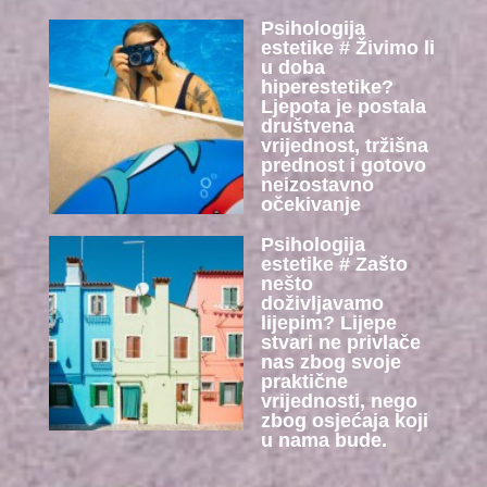
Psihologija
estetike # Živimo li
u doba
hiperestetike?
Ljepota je postala
društvena
vrijednost, tržišna
prednost i gotovo
neizostavno
očekivanje
Psihologija
estetike # Zašto
nešto
doživljavamo
lijepim? Lijepe
stvari ne privlače
nas zbog svoje
praktične
vrijednosti, nego
zbog osjećaja koji
u nama bude.