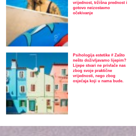
vrijednost, tržišna prednost i
gotovo neizostavno
očekivanje
Psihologija estetike # Zašto
nešto doživljavamo lijepim?
Lijepe stvari ne privlače nas
zbog svoje praktične
vrijednosti, nego zbog
osjećaja koji u nama bude.