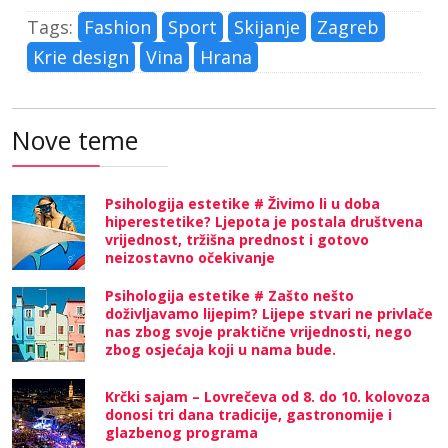
Tags:
Fashion
Sport
Skijanje
Zagreb
Krie design
Vina
Hrana
Nove teme
Psihologija estetike # Živimo li u doba
hiperestetike? Ljepota je postala društvena
vrijednost, tržišna prednost i gotovo
neizostavno očekivanje
Psihologija estetike # Zašto nešto
doživljavamo lijepim? Lijepe stvari ne privlače
nas zbog svoje praktične vrijednosti, nego
zbog osjećaja koji u nama bude.
Krčki sajam – Lovrečeva od 8. do 10. kolovoza
donosi tri dana tradicije, gastronomije i
glazbenog programa