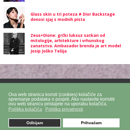
Glass skin u tri poteza # Dior Backstage
donosi sjaj s modnih pista
Zeus+Dione: grčki luksuz satkan od
mitologije, arhitekture i vrhunskog
zanatstva. Ambasador brenda je art model
Josip Joško Tešija
Ova web stranica koristi (cookies) kolačiće za
Politika privatnosti
Politika kolačića
SiteMap
spremanje podataka o posjeti. Ako nastavite koristiti
ovu web stranicu pristajete na uporabu kolačića.
Politika kolačića
Politika privatnosti
Impressum
Kontakt
DPZ Consulting
© 2026. by
znaor.com
Odbijam
Prihvaćam