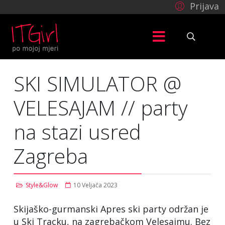
Prijava
SKI SIMULATOR @
VELESAJAM // party
na stazi usred
Zagreba
Style&Glow
10 Veljača 2023
Skijaško-gurmanski Apres ski party održan je
u Ski Tracku, na zagrebačkom Velesajmu. Bez