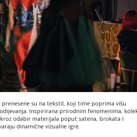
sti prenesene su na tekstil, koji time poprima višu
odijevanja. Inspirirana prirodnim fenomenima, kolek
aj kroz odabir materijala poput satena, brokata i
varaju dinamične vizualne igre.