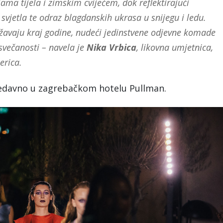
jama tijela i zimskim cvijećem, dok reflektirajući
 svjetla te odraz blagdanskih ukrasa u snijegu i ledu.
ežavaju kraj godine, nudeći jedinstvene odjevne komade
svečanosti – navela je
Nika Vrbica
, likovna umjetnica,
erica.
 nedavno u zagrebačkom hotelu Pullman.