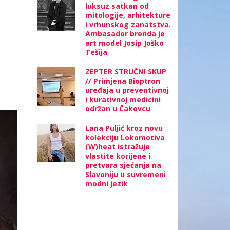
luksuz satkan od
mitologije, arhitekture
i vrhunskog zanatstva.
Ambasador brenda je
art model Josip Joško
Tešija
ZEPTER STRUČNI SKUP
// Primjena Bioptron
uređaja u preventivnoj
i kurativnoj medicini
održan u Čakovcu
Lana Puljić kroz novu
kolekciju Lokomotiva
(W)heat istražuje
vlastite korijene i
pretvara sjećanja na
Slavoniju u suvremeni
modni jezik