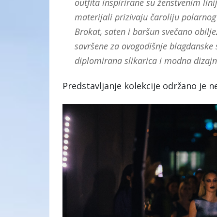
outfita inspirirane su ženstvenim lini
materijali prizivaju čaroliju polarnog
Brokat, saten i baršun svečano obilj
savršene za ovogodišnje blagdanske 
diplomirana slikarica i modna dizajn
Predstavljanje kolekcije održano je