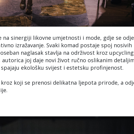
e na sinergiji likovne umjetnosti i mode, gdje se odje
tivno izražavanje. Svaki komad postaje spoj nosivih
poseban naglasak stavlja na održivost kroz upcycling
autorica joj daje novi život ručno oslikanim detalji
 spajaju ekološku svijest i estetsku profinjenost.
j kroz koji se prenosi delikatna ljepota prirode, a od
je.