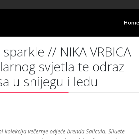
Hom
 sparkle // NIKA VRBICA
olarnog svjetla te odraz
a u snijegu i ledu
i kolekcija večernje odjeće brenda Salicula. Siluete