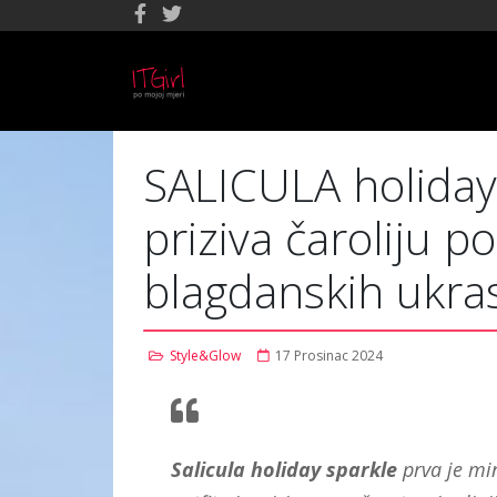
SALICULA holiday
priziva čaroliju p
blagdanskih ukras
Style&Glow
17 Prosinac 2024
Salicula holiday sparkle
prva je min