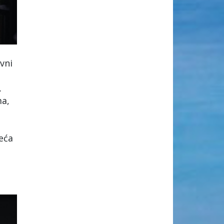
vni
.
ma,
jeća