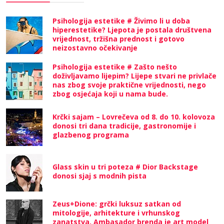
Psihologija estetike # Živimo li u doba
hiperestetike? Ljepota je postala društvena
vrijednost, tržišna prednost i gotovo
neizostavno očekivanje
Psihologija estetike # Zašto nešto
doživljavamo lijepim? Lijepe stvari ne privlače
nas zbog svoje praktične vrijednosti, nego
zbog osjećaja koji u nama bude.
Krčki sajam – Lovrečeva od 8. do 10. kolovoza
donosi tri dana tradicije, gastronomije i
glazbenog programa
Glass skin u tri poteza # Dior Backstage
donosi sjaj s modnih pista
Zeus+Dione: grčki luksuz satkan od
mitologije, arhitekture i vrhunskog
zanatstva. Ambasador brenda je art model