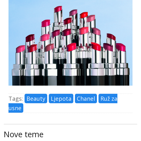
Tags:
Beauty
Ljepota
Chanel
Ruž za
usne
Nove teme