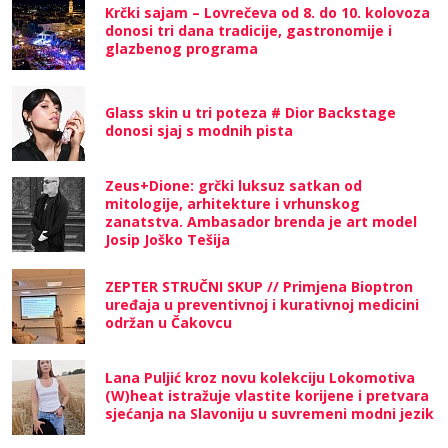
Krčki sajam – Lovrečeva od 8. do 10. kolovoza
donosi tri dana tradicije, gastronomije i
glazbenog programa
Glass skin u tri poteza # Dior Backstage
donosi sjaj s modnih pista
Zeus+Dione: grčki luksuz satkan od
mitologije, arhitekture i vrhunskog
zanatstva. Ambasador brenda je art model
Josip Joško Tešija
ZEPTER STRUČNI SKUP // Primjena Bioptron
uređaja u preventivnoj i kurativnoj medicini
održan u Čakovcu
Lana Puljić kroz novu kolekciju Lokomotiva
(W)heat istražuje vlastite korijene i pretvara
sjećanja na Slavoniju u suvremeni modni jezik