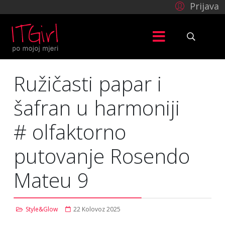
Prijava
Ružičasti papar i
šafran u harmoniji
# olfaktorno
putovanje Rosendo
Mateu 9
Style&Glow
22 Kolovoz 2025