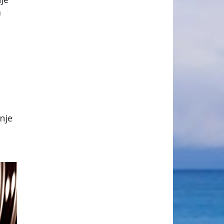
a
nje