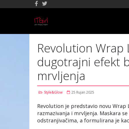
Revolution Wrap 
dugotrajni efekt 
mrvljenja
Style&Glow
25 Rujan 2025
Revolution je predstavio novu Wrap 
razmazivanja i mrvljenja. Maskara s
odstranjivačima, a formulirana je ka