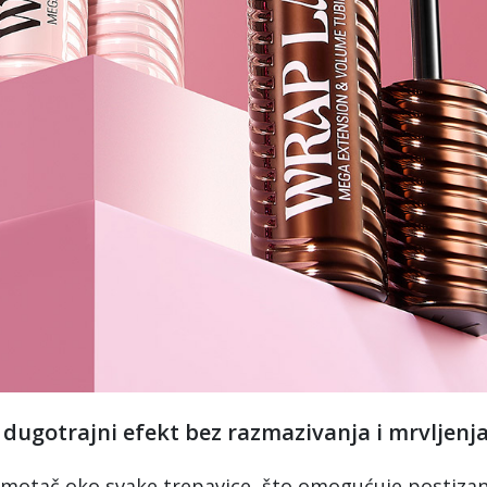
dugotrajni efekt bez razmazivanja i mrvljenj
omotač oko svake trepavice, što omogućuje postizan