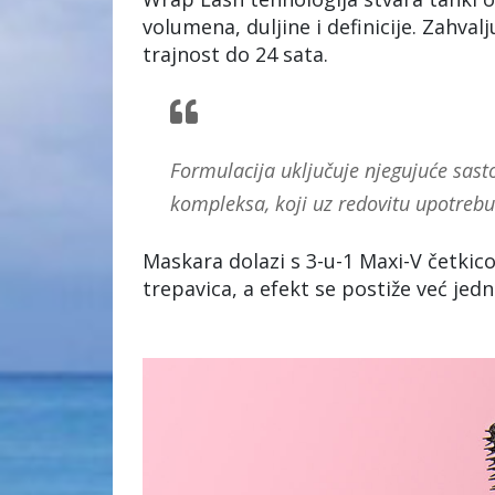
volumena, duljine i definicije. Zahval
trajnost do 24 sata.
Formulacija uključuje njegujuće sas
kompleksa, koji uz redovitu upotrebu
Maskara dolazi s 3-u-1 Maxi-V četki
trepavica, a efekt se postiže već jed