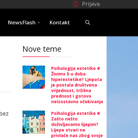
Prijava
e
NewsFlash
Kontakt
Nove teme
Psihologija estetike #
Živimo li u doba
hiperestetike? Ljepota
je postala društvena
vrijednost, tržišna
prednost i gotovo
neizostavno očekivanje
 bez
Psihologija estetike #
Zašto nešto
doživljavamo lijepim?
Lijepe stvari ne
privlače nas zbog svoje