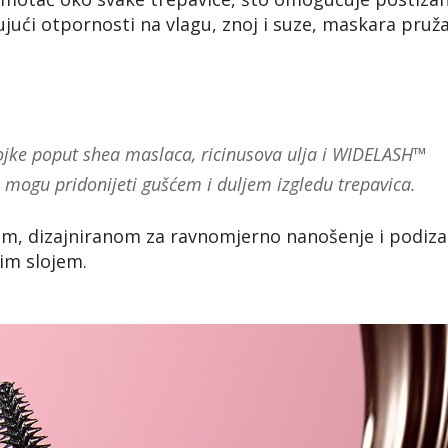
jujući otpornosti na vlagu, znoj i suze, maskara pruž
tojke poput shea maslaca, ricinusova ulja i WIDELASH™
 mogu pridonijeti gušćem i duljem izgledu trepavica.
com, dizajniranom za ravnomjerno nanošenje i podiza
nim slojem.