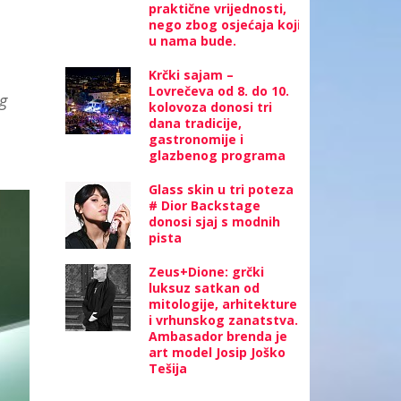
praktične vrijednosti,
nego zbog osjećaja koji
u nama bude.
Krčki sajam –
Lovrečeva od 8. do 10.
og
kolovoza donosi tri
dana tradicije,
gastronomije i
glazbenog programa
Glass skin u tri poteza
# Dior Backstage
donosi sjaj s modnih
pista
Zeus+Dione: grčki
luksuz satkan od
mitologije, arhitekture
i vrhunskog zanatstva.
Ambasador brenda je
art model Josip Joško
Tešija