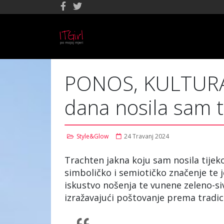
PONOS, KULTURA 
dana nosila sam t
Style&Glow
24 Travanj 2024
Trachten jakna koju sam nosila tijek
simboličko i semiotičko značenje te j
iskustvo nošenja te vunene zeleno-siv
izražavajući poštovanje prema tradicij