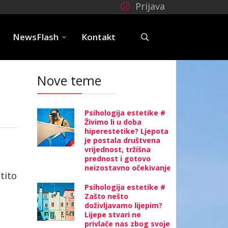
Prijava
e
NewsFlash
Kontakt
Nove teme
Psihologija estetike #
Živimo li u doba
hiperestetike? Ljepota
je postala društvena
vrijednost, tržišna
prednost i gotovo
neizostavno očekivanje
tito
Psihologija estetike #
Zašto nešto
doživljavamo lijepim?
Lijepe stvari ne
privlače nas zbog svoje