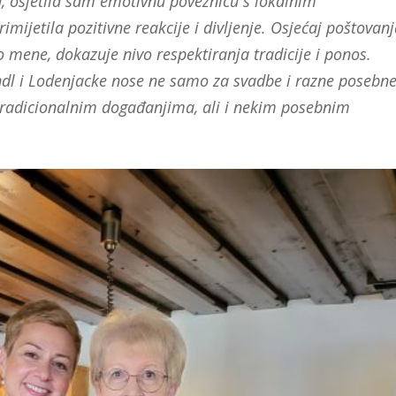
nu, osjetila sam emotivnu poveznicu s lokalnim
imijetila pozitivne reakcije i divljenje. Osjećaj poštovan
o mene, dokazuje nivo respektiranja tradicije i ponos.
irndl i Lodenjacke nose ne samo za svadbe i razne posebn
, tradicionalnim događanjima, ali i nekim posebnim