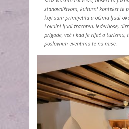
Kroz vlastito iskustvo, noseći tu jak
stanovništvom, kulturni kontekst te pr
koji sam primijetila u očima ljudi ok
Lokalni ljudi trachten, lederhose, d
prigode, već i kad je riječ o turizmu
poslovnim eventima te na mise.