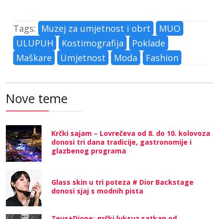
Tags:
Muzej za umjetnost i obrt
MUO
ULUPUH
Kostimografija
Poklade
Maškare
Umjetnost
Moda
Fashion
Nove teme
Krčki sajam – Lovrečeva od 8. do 10. kolovoza
donosi tri dana tradicije, gastronomije i
glazbenog programa
Glass skin u tri poteza # Dior Backstage
donosi sjaj s modnih pista
Zeus+Dione: grčki luksuz satkan od