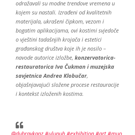
odražavali su modne trendove vremena u
kojem su nastali. Izrađeni od kvalitetnih
materijala, ukrašeni čipkom, vezom i
bogatim aplikacijama, ovi kostimi svjedoče
o vještini tadašnjih krojača i estetici
građanskog društva koje ih je nosilo –
navode autorice izložbe,
konzervatorica-
restauratorica Iva Čukman i muzejska
savjetnica Andrea Klobučar
,
objašnjavajući složene procese restauracije
i kontekst izloženih kostima.
@dubravkapz
#ulupuh
#exhibition
#art
#muo