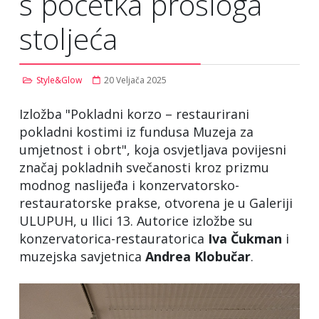
s početka prošloga
stoljeća
Style&Glow
20 Veljača 2025
Izložba "Pokladni korzo – restaurirani
pokladni kostimi iz fundusa Muzeja za
umjetnost i obrt", koja osvjetljava povijesni
značaj pokladnih svečanosti kroz prizmu
modnog naslijeđa i konzervatorsko-
restauratorske prakse, otvorena je u Galeriji
ULUPUH, u Ilici 13. Autorice izložbe su
konzervatorica-restauratorica
Iva Čukman
i
muzejska savjetnica
Andrea
Klobučar
.