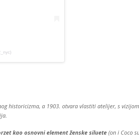
2_nyc)
historicizma, a 1903. otvara vlastiti atelijer, s vizijo
ja.
rzet kao osnovni element ženske siluete
(on i Coco s