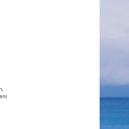
h,
eni