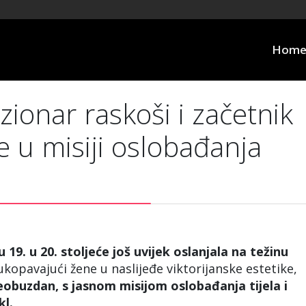
Hom
ionar raskoši i začetnik
 u misiji oslobađanja
19. u 20. stoljeće još uvijek oslanjala na težinu
ukopavajući žene u naslijeđe viktorijanske estetike,
neobuzdan, s jasnom misijom oslobađanja tijela i
kl.