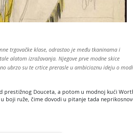
omne trgovačke klase, odrastao je među tkaninama i
tale alatom izražavanja. Njegove prve modne skice
o ubrzo su te crtice prerasle u ambicioznu ideju o modi
od prestižnog Douceta, a potom u modnoj kući Wort
. u boji ruže, čime dovodi u pitanje tada neprikosnov