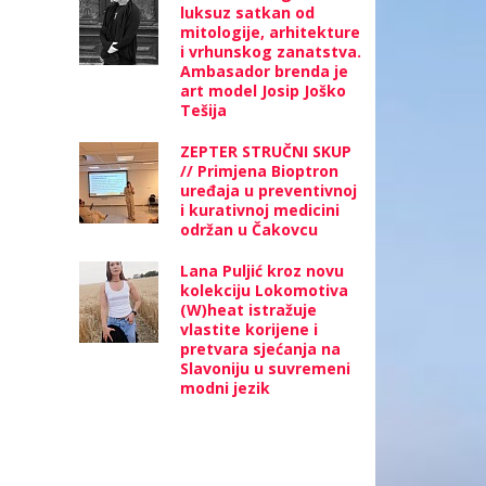
luksuz satkan od
mitologije, arhitekture
i vrhunskog zanatstva.
Ambasador brenda je
art model Josip Joško
Tešija
ZEPTER STRUČNI SKUP
// Primjena Bioptron
uređaja u preventivnoj
i kurativnoj medicini
održan u Čakovcu
Lana Puljić kroz novu
kolekciju Lokomotiva
(W)heat istražuje
vlastite korijene i
pretvara sjećanja na
Slavoniju u suvremeni
modni jezik