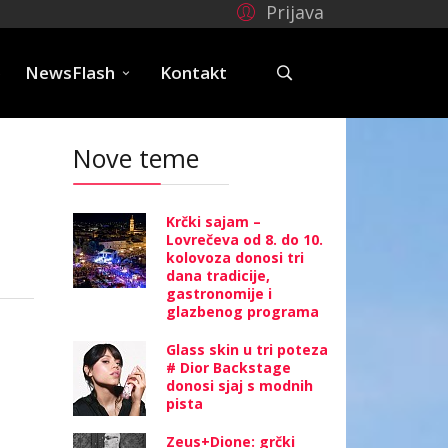
Prijava
e
NewsFlash
Kontakt
Nove teme
Krčki sajam –
Lovrečeva od 8. do 10.
kolovoza donosi tri
dana tradicije,
gastronomije i
glazbenog programa
Glass skin u tri poteza
# Dior Backstage
donosi sjaj s modnih
pista
Zeus+Dione: grčki