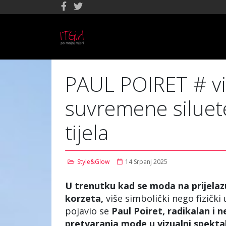
PAUL POIRET # viz
suvremene siluete
tijela
Style&Glow
14 Srpanj 2025
U trenutku kad se moda na prijelazu 
korzeta,
više simbolički nego fizički 
pojavio se
Paul Poiret, radikalan i 
pretvaranja mode u vizualni spekta