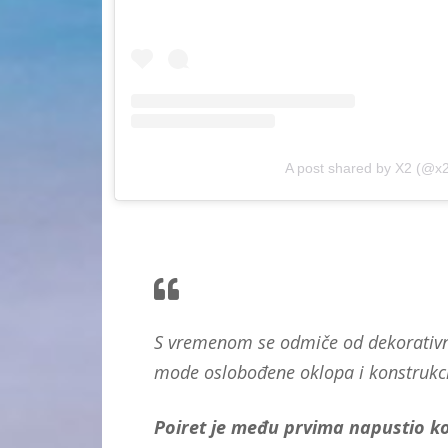
A post shared by X2 (@x
S vremenom se odmiče od dekorativnog 
mode oslobođene oklopa i konstrukci
Poiret je među prvima napustio ko