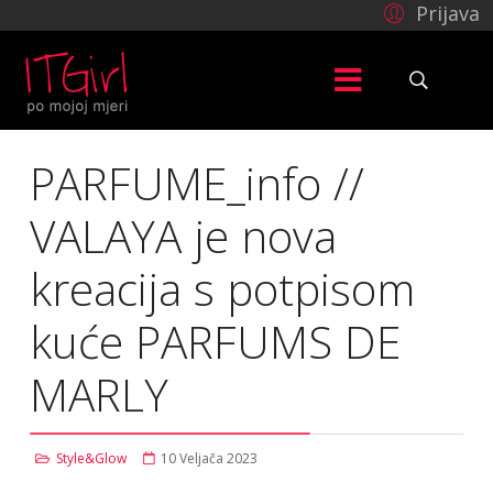
Prijava
PARFUME_info //
VALAYA je nova
kreacija s potpisom
kuće PARFUMS DE
MARLY
Style&Glow
10 Veljača 2023