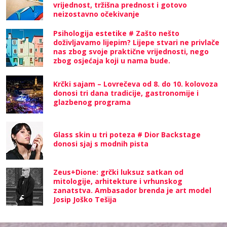
vrijednost, tržišna prednost i gotovo
neizostavno očekivanje
Psihologija estetike # Zašto nešto
doživljavamo lijepim? Lijepe stvari ne privlače
nas zbog svoje praktične vrijednosti, nego
zbog osjećaja koji u nama bude.
Krčki sajam – Lovrečeva od 8. do 10. kolovoza
donosi tri dana tradicije, gastronomije i
glazbenog programa
Glass skin u tri poteza # Dior Backstage
donosi sjaj s modnih pista
Zeus+Dione: grčki luksuz satkan od
mitologije, arhitekture i vrhunskog
zanatstva. Ambasador brenda je art model
Josip Joško Tešija