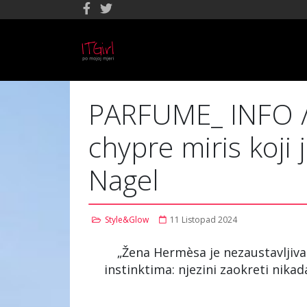
PARFUME_ INFO //
chypre miris koji 
Nagel
Style&Glow
11 Listopad 2024
„Žena Hermèsa je nezaustavljiva.
instinktima: njezini zaokreti nika