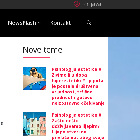
Prijava
e
NewsFlash
Kontakt
Nove teme
Psihologija estetike #
Živimo li u doba
hiperestetike? Ljepota
je postala društvena
vrijednost, tržišna
prednost i gotovo
neizostavno očekivanje
Psihologija estetike #
Zašto nešto
će
doživljavamo lijepim?
Lijepe stvari ne
privlače nas zbog svoje