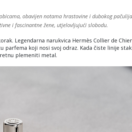
 bobicama, obavijen notama hrastovine i dubokog pačulija
ivne i fascinantne žene, utjelovljujući slobodu.
 korak. Legendarna narukvica Hermès Collier de Chie
cu parfema koji nosi svoj odraz. Kada čiste linije stak
retnu plemeniti metal.