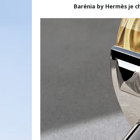
Barénia by Hermès je chy