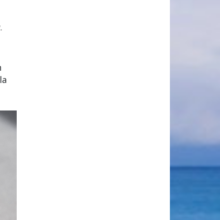
.
n
la