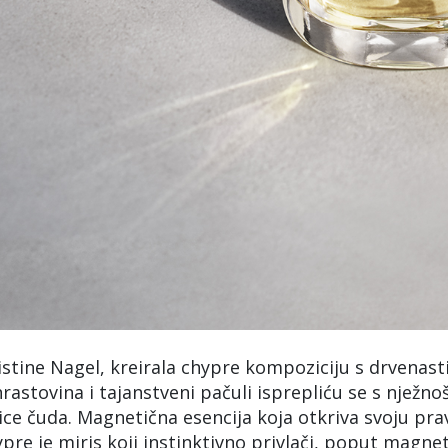
stine Nagel, kreirala chypre kompoziciju s drvenast
stovina i tajanstveni pačuli isprepliću se s nježno
ce čuda. Magnetična esencija koja otkriva svoju pra
pre je miris koji instinktivno privlači, poput magne