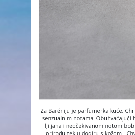
Za Baréniju je parfumerka kuće, Chri
senzualnim notama. Obuhvaćajući hra
ljiljana i neočekivanom notom bobi
prirodu tek u dodiru s kožom. „Chy