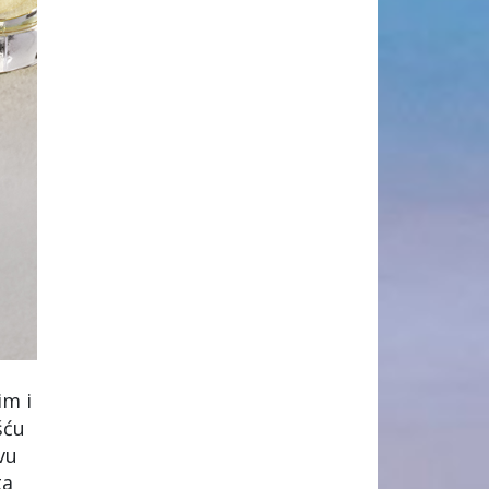
im i
šću
vu
ta