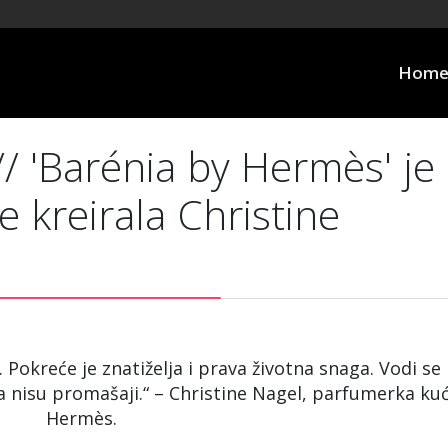
Hom
 'Barénia by Hermès' je
je kreirala Christine
 Pokreće je znatiželja i prava životna snaga. Vodi se
da nisu promašaji.“ – Christine Nagel, parfumerka ku
Hermès.