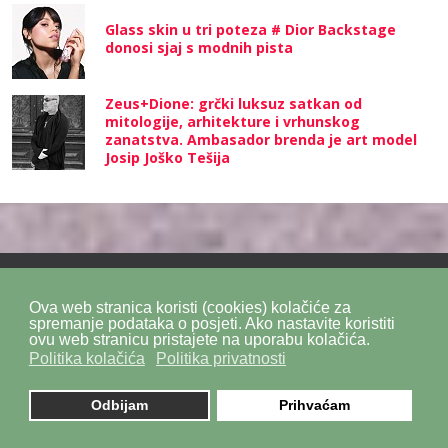
Glass skin u tri poteza # Dior Backstage
donosi sjaj s modnih pista
Zeus+Dione: grčki luksuz satkan od
mitologije, arhitekture i vrhunskog
zanatstva. Ambasador brenda je art model
Josip Joško Tešija
Ova web stranica koristi (cookies) kolačiće za
Politika privatnosti
Politika kolačića
SiteMap
spremanje podataka o posjeti. Ako nastavite koristiti
ovu web stranicu pristajete na uporabu kolačića.
Politika kolačića
Politika privatnosti
Impressum
Kontakt
DPZ Consulting
© 2026. by
znaor.com
Odbijam
Prihvaćam