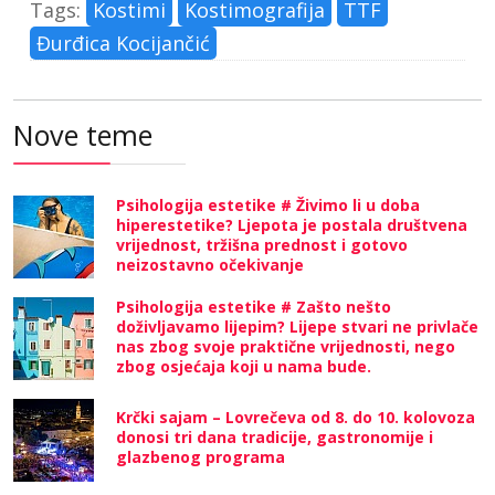
Tags:
Kostimi
Kostimografija
TTF
Đurđica Kocijančić
Nove teme
Psihologija estetike # Živimo li u doba
hiperestetike? Ljepota je postala društvena
vrijednost, tržišna prednost i gotovo
neizostavno očekivanje
Psihologija estetike # Zašto nešto
doživljavamo lijepim? Lijepe stvari ne privlače
nas zbog svoje praktične vrijednosti, nego
zbog osjećaja koji u nama bude.
Krčki sajam – Lovrečeva od 8. do 10. kolovoza
donosi tri dana tradicije, gastronomije i
glazbenog programa