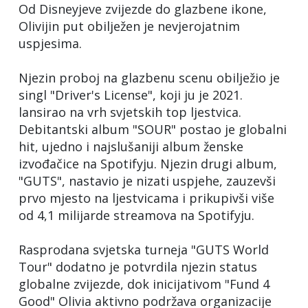
Od Disneyjeve zvijezde do glazbene ikone,
Olivijin put obilježen je nevjerojatnim
uspjesima.
Njezin proboj na glazbenu scenu obilježio je
singl "Driver's License", koji ju je 2021.
lansirao na vrh svjetskih top ljestvica.
Debitantski album "SOUR" postao je globalni
hit, ujedno i najslušaniji album ženske
izvođačice na Spotifyju. Njezin drugi album,
"GUTS", nastavio je nizati uspjehe, zauzevši
prvo mjesto na ljestvicama i prikupivši više
od 4,1 milijarde streamova na Spotifyju.
Rasprodana svjetska turneja "GUTS World
Tour" dodatno je potvrdila njezin status
globalne zvijezde, dok inicijativom "Fund 4
Good" Olivia aktivno podržava organizacije