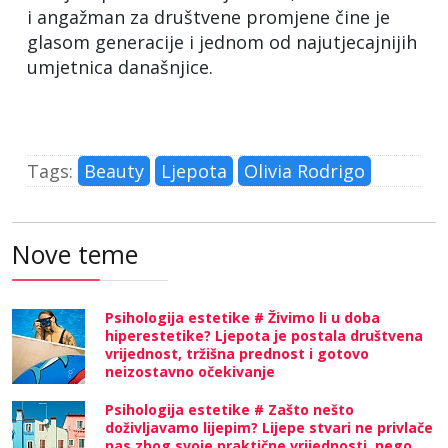
i angažman za društvene promjene čine je
glasom generacije i jednom od najutjecajnijih
umjetnica današnjice.
Tags:
Beauty
Ljepota
Olivia Rodrigo
Nove teme
Psihologija estetike # Živimo li u doba
hiperestetike? Ljepota je postala društvena
vrijednost, tržišna prednost i gotovo
neizostavno očekivanje
Psihologija estetike # Zašto nešto
doživljavamo lijepim? Lijepe stvari ne privlače
nas zbog svoje praktične vrijednosti, nego