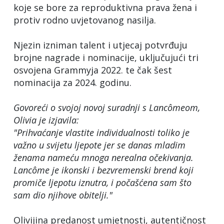
koje se bore za reproduktivna prava žena i
protiv rodno uvjetovanog nasilja.
Njezin izniman talent i utjecaj potvrđuju
brojne nagrade i nominacije, uključujući tri
osvojena Grammyja 2022. te čak šest
nominacija za 2024. godinu.
Govoreći o svojoj novoj suradnji s Lancômeom,
Olivia je izjavila:
"Prihvaćanje vlastite individualnosti toliko je
važno u svijetu ljepote jer se danas mladim
ženama nameću mnoga nerealna očekivanja.
Lancôme je ikonski i bezvremenski brend koji
promiče ljepotu iznutra, i počašćena sam što
sam dio njihove obitelji."
Olivijina predanost umjetnosti, autentičnost