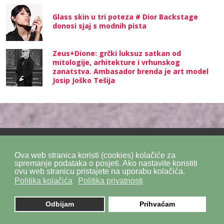
Glass skin u tri poteza # Dior Backstage
donosi sjaj s modnih pista
Zeus+Dione: grčki luksuz satkan od
mitologije, arhitekture i vrhunskog
zanatstva. Ambasador brenda je art model
Josip Joško Tešija
Ova web stranica koristi (cookies) kolačiće za
Politika privatnosti
Politika kolačića
SiteMap
spremanje podataka o posjeti. Ako nastavite koristiti
ovu web stranicu pristajete na uporabu kolačića.
Politika kolačića
Politika privatnosti
Impressum
Kontakt
DPZ Consulting
© 2026. by
znaor.com
Odbijam
Prihvaćam