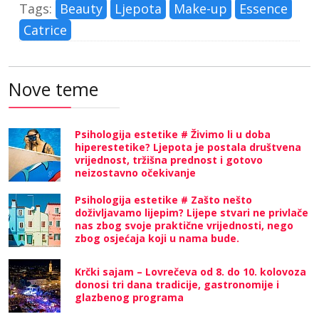
Tags:
Beauty
Ljepota
Make-up
Essence
Catrice
Nove teme
Psihologija estetike # Živimo li u doba
hiperestetike? Ljepota je postala društvena
vrijednost, tržišna prednost i gotovo
neizostavno očekivanje
Psihologija estetike # Zašto nešto
doživljavamo lijepim? Lijepe stvari ne privlače
nas zbog svoje praktične vrijednosti, nego
zbog osjećaja koji u nama bude.
Krčki sajam – Lovrečeva od 8. do 10. kolovoza
donosi tri dana tradicije, gastronomije i
glazbenog programa