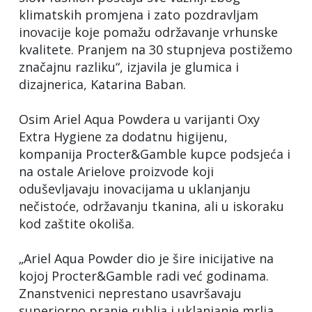
klimatskih promjena i zato pozdravljam
inovacije koje pomažu održavanje vrhunske
kvalitete. Pranjem na 30 stupnjeva postižemo
značajnu razliku“, izjavila je glumica i
dizajnerica, Katarina Baban.
Osim Ariel Aqua Powdera u varijanti Oxy
Extra Hygiene za dodatnu higijenu,
kompanija Procter&Gamble kupce podsjeća i
na ostale Arielove proizvode koji
oduševljavaju inovacijama u uklanjanju
nečistoće, održavanju tkanina, ali u iskoraku
kod zaštite okoliša.
„Ariel Aqua Powder dio je šire inicijative na
kojoj Procter&Gamble radi već godinama.
Znanstvenici neprestano usavršavaju
superiorno pranje rublja i uklanjanje mrlja