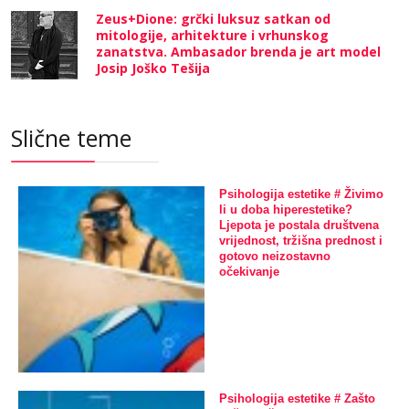
Zeus+Dione: grčki luksuz satkan od
mitologije, arhitekture i vrhunskog
zanatstva. Ambasador brenda je art model
Josip Joško Tešija
Slične teme
Psihologija estetike # Živimo
li u doba hiperestetike?
Ljepota je postala društvena
vrijednost, tržišna prednost i
gotovo neizostavno
očekivanje
Psihologija estetike # Zašto