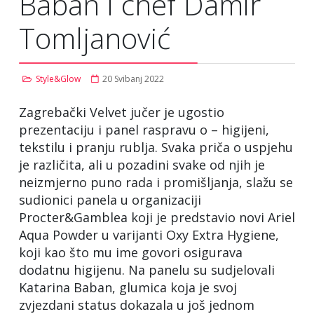
Baban i chef Damir
Tomljanović
Style&Glow
20 Svibanj 2022
Zagrebački Velvet jučer je ugostio
prezentaciju i panel raspravu o – higijeni,
tekstilu i pranju rublja. Svaka priča o uspjehu
je različita, ali u pozadini svake od njih je
neizmjerno puno rada i promišljanja, slažu se
sudionici panela u organizaciji
Procter&Gamblea koji je predstavio novi Ariel
Aqua Powder u varijanti Oxy Extra Hygiene,
koji kao što mu ime govori osigurava
dodatnu higijenu. Na panelu su sudjelovali
Katarina Baban, glumica koja je svoj
zvjezdani status dokazala u još jednom