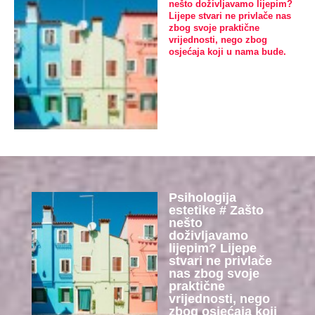
nešto doživljavamo lijepim?
Lijepe stvari ne privlače nas
zbog svoje praktične
vrijednosti, nego zbog
osjećaja koji u nama bude.
Psihologija
estetike # Zašto
nešto
doživljavamo
lijepim? Lijepe
stvari ne privlače
nas zbog svoje
praktične
vrijednosti, nego
zbog osjećaja koji