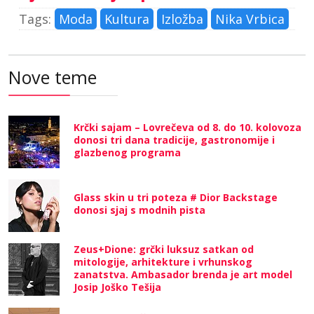
Tags:
Moda
Kultura
Izložba
Nika Vrbica
Nove teme
Krčki sajam – Lovrečeva od 8. do 10. kolovoza
donosi tri dana tradicije, gastronomije i
glazbenog programa
Glass skin u tri poteza # Dior Backstage
donosi sjaj s modnih pista
Zeus+Dione: grčki luksuz satkan od
mitologije, arhitekture i vrhunskog
zanatstva. Ambasador brenda je art model
Josip Joško Tešija