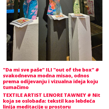
"Da mi sve paše" ILI "out of the box" #
svakodnevna modna misao, odnos
prema odijevanju i vizualna ideja koju
tumačimo
TEXTILE ARTIST LENORE TAWNEY # Nit
koja se oslobađa: tekstil kao lebdeća
linija meditacije u prostoru