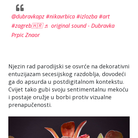
@dubravkapz
#nikavrbica
#izlozba
#art
#zagreb🇭🇷
♬ original sound - Dubravka
Prpic Znaor
Njezin rad parodijski se osvrće na dekorativni
entuzijazam secesijskog razdoblja, dovodeći
ga do apsurda u postdigitalnom kontekstu.
Cvijet tako gubi svoju sentimentalnu mekoću
i postaje oružje u borbi protiv vizualne
prenapučenosti.