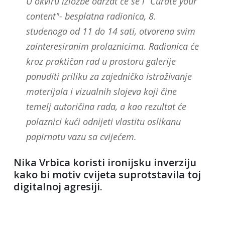
U okviru izložbe održat će se i “Curate your
content"- besplatna radionica, 8.
studenoga od 11 do 14 sati, otvorena svim
zainteresiranim prolaznicima. Radionica će
kroz praktičan rad u prostoru galerije
ponuditi priliku za zajedničko istraživanje
materijala i vizualnih slojeva koji čine
temelj autoričina rada, a kao rezultat će
polaznici kući odnijeti vlastitu oslikanu
papirnatu vazu sa cvijećem.
Nika Vrbica koristi ironijsku inverziju
kako bi motiv cvijeta suprotstavila toj
digitalnoj agresiji.