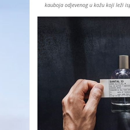
kauboja odjevenog u kožu koji leži is