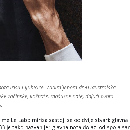
a irisa i ljubičice. Zadimljenom drvu (australska
eke začinske, kožnate, mošusne note, dajući ovom
s.
ime Le Labo mirisa sastoji se od dvije stvari; glavna
 33 je tako nazvan jer glavna nota dolazi od spoja san