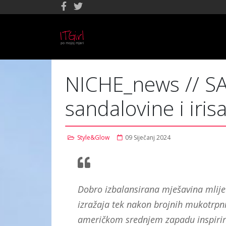
NICHE_news // S
sandalovine i iris
Style&Glow
09 Siječanj 2024
Dobro izbalansirana mješavina mliječ
izražaja tek nakon brojnih mukotrpnih
američkom srednjem zapadu inspirir