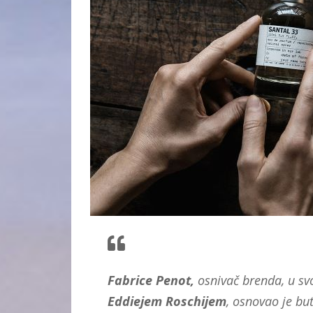
Fabrice Penot,
osnivač brenda, u sv
Eddiejem
Roschijem
, osnovao je bu