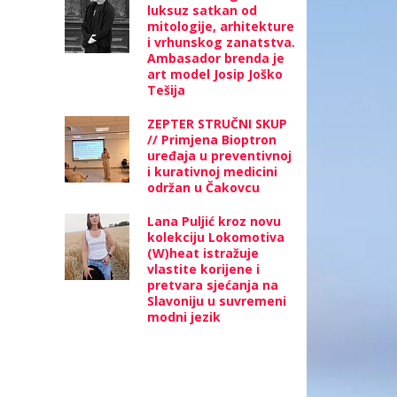
luksuz satkan od
mitologije, arhitekture
i vrhunskog zanatstva.
Ambasador brenda je
art model Josip Joško
Tešija
ZEPTER STRUČNI SKUP
// Primjena Bioptron
uređaja u preventivnoj
i kurativnoj medicini
održan u Čakovcu
Lana Puljić kroz novu
kolekciju Lokomotiva
(W)heat istražuje
vlastite korijene i
pretvara sjećanja na
Slavoniju u suvremeni
modni jezik