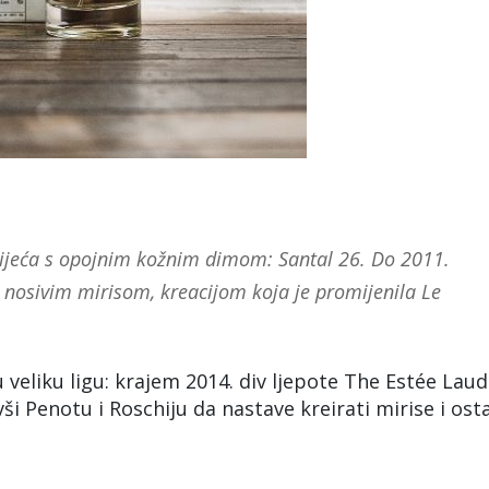
svijeća s opojnim kožnim dimom: Santal 26. Do 2011.
l nosivim mirisom, kreacijom koja je promijenila Le
 veliku ligu: krajem 2014. div ljepote The Estée Laud
i Penotu i Roschiju da nastave kreirati mirise i ost