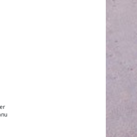
er
anu