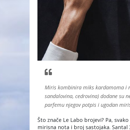
Miris kombinira miks kardamoma i not
sandalovina, cedrovina) dodane su n
parfemu njegov potpis i ugodan miri
Što znače Le Labo brojevi? Pa, svako 
mirisna nota i broj sastojaka. Santal