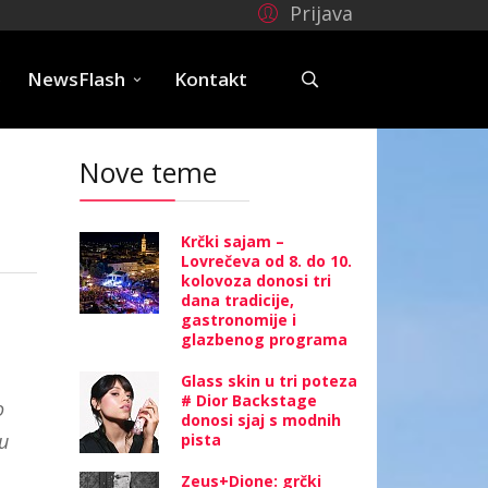
Prijava
e
NewsFlash
Kontakt
Nove teme
Krčki sajam –
Lovrečeva od 8. do 10.
kolovoza donosi tri
dana tradicije,
gastronomije i
glazbenog programa
Glass skin u tri poteza
# Dior Backstage
o
donosi sjaj s modnih
du
pista
Zeus+Dione: grčki