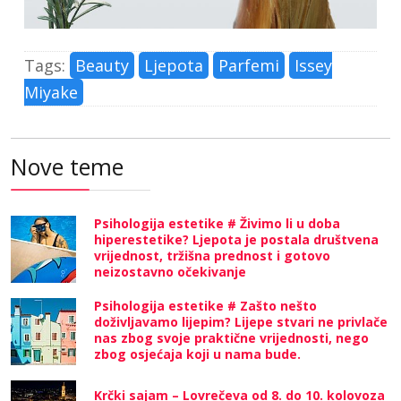
Tags:
Beauty
Ljepota
Parfemi
Issey
Miyake
Nove teme
Psihologija estetike # Živimo li u doba
hiperestetike? Ljepota je postala društvena
vrijednost, tržišna prednost i gotovo
neizostavno očekivanje
Psihologija estetike # Zašto nešto
doživljavamo lijepim? Lijepe stvari ne privlače
nas zbog svoje praktične vrijednosti, nego
zbog osjećaja koji u nama bude.
Krčki sajam – Lovrečeva od 8. do 10. kolovoza