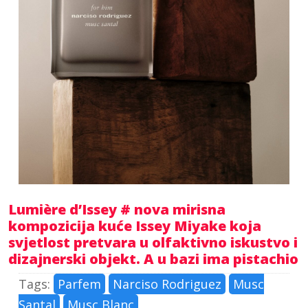
Lumière d’Issey # nova mirisna
kompozicija kuće Issey Miyake koja
svjetlost pretvara u olfaktivno iskustvo i
dizajnerski objekt. A u bazi ima pistachio
Tags:
Parfem
Narciso Rodriguez
Musc
Santal
Musc Blanc