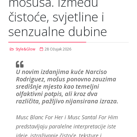
mošusa. Između
čistoće, svjetline i
senzualne dubine
Style&Glow
28 Ožujak 2026
U novim izdanjima kuće Narciso
Rodriguez, mošus ponovno zauzima
središnje mjesto kao temeljni
olfaktivni potpis, ali kroz dva
različita, pažljivo nijansirana izraza.
Musc Blanc For Her i Musc Santal For Him
predstavljaju paralelne interpretacije iste
ideje, istraživanje čistoće, teksture i