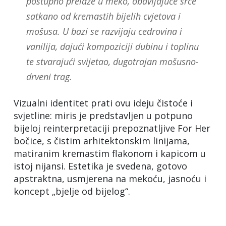
postupno prelaze u meko, obavijajuće srce
satkano od kremastih bijelih cvjetova i
mošusa. U bazi se razvijaju cedrovina i
vanilija, dajući kompoziciji dubinu i toplinu
te stvarajući svijetao, dugotrajan mošusno-
drveni trag.
Vizualni identitet prati ovu ideju čistoće i
svjetline: miris je predstavljen u potpuno
bijeloj reinterpretaciji prepoznatljive For Her
bočice, s čistim arhitektonskim linijama,
matiranim kremastim flakonom i kapicom u
istoj nijansi. Estetika je svedena, gotovo
apstraktna, usmjerena na mekoću, jasnoću i
koncept „bjelje od bijelog“.