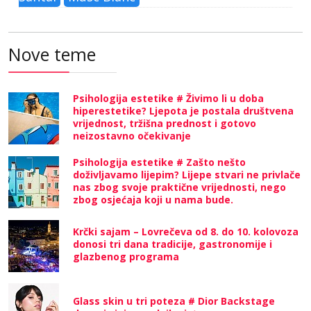
Nove teme
Psihologija estetike # Živimo li u doba
hiperestetike? Ljepota je postala društvena
vrijednost, tržišna prednost i gotovo
neizostavno očekivanje
Psihologija estetike # Zašto nešto
doživljavamo lijepim? Lijepe stvari ne privlače
nas zbog svoje praktične vrijednosti, nego
zbog osjećaja koji u nama bude.
Krčki sajam – Lovrečeva od 8. do 10. kolovoza
donosi tri dana tradicije, gastronomije i
glazbenog programa
Glass skin u tri poteza # Dior Backstage