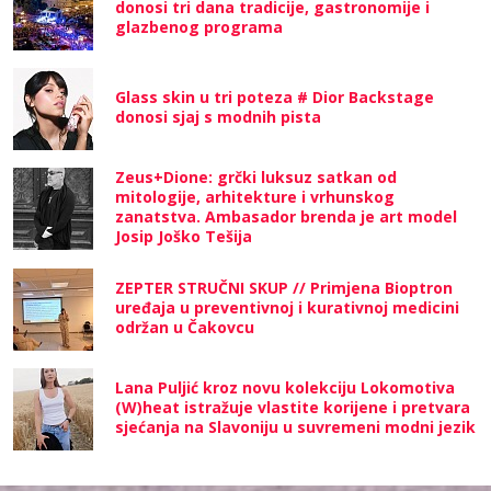
donosi tri dana tradicije, gastronomije i
glazbenog programa
Glass skin u tri poteza # Dior Backstage
donosi sjaj s modnih pista
Zeus+Dione: grčki luksuz satkan od
mitologije, arhitekture i vrhunskog
zanatstva. Ambasador brenda je art model
Josip Joško Tešija
ZEPTER STRUČNI SKUP // Primjena Bioptron
uređaja u preventivnoj i kurativnoj medicini
održan u Čakovcu
Lana Puljić kroz novu kolekciju Lokomotiva
(W)heat istražuje vlastite korijene i pretvara
sjećanja na Slavoniju u suvremeni modni jezik