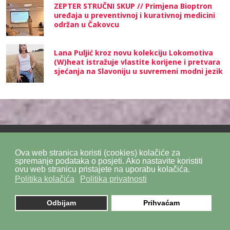
ZEPTER STRUČNI SKUP // Primjena Bioptron
uređaja u preventivnoj i kurativnoj medicini
održan u Čakovcu
Lana Puljić kroz novu kolekciju Lokomotiva
(W)heat istražuje vlastite korijene i pretvara
sjećanja na Slavoniju u suvremeni modni jezik
Ova web stranica koristi (cookies) kolačiće za
Politika privatnosti
Politika kolačića
SiteMap
spremanje podataka o posjeti. Ako nastavite koristiti
ovu web stranicu pristajete na uporabu kolačića.
Politika kolačića
Politika privatnosti
Impressum
Kontakt
DPZ Consulting
© 2026. by
znaor.com
Odbijam
Prihvaćam