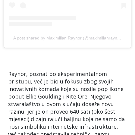
A post shared by Maximilian Raynor (@maximilianraynor)
Raynor, poznat po eksperimentalnom
pristupu, već je bio u fokusu zbog svojih
inovativnih komada koje su nosile pop ikone
poput Ellie Goulding i Rite Ore. Njegovo
stvaralaštvo u ovom slučaju doseže novu
razinu, jer je on proveo 640 sati (oko šest
mjeseci) dizajnirajući haljinu koja ne samo da
nosi simboliku internetske infrastrukture,
već također predstavlja tehnički izazov.