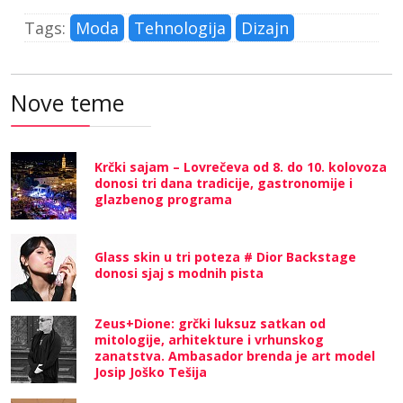
Tags:
Moda
Tehnologija
Dizajn
Nove teme
Krčki sajam – Lovrečeva od 8. do 10. kolovoza
donosi tri dana tradicije, gastronomije i
glazbenog programa
Glass skin u tri poteza # Dior Backstage
donosi sjaj s modnih pista
Zeus+Dione: grčki luksuz satkan od
mitologije, arhitekture i vrhunskog
zanatstva. Ambasador brenda je art model
Josip Joško Tešija