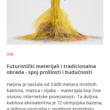
VIA
Futuristički materijali i tradicionalna
obrada - spoj prošlosti i budućnosti
Haljina je nastala od 3.600 metara mrežnih
kablova, matica i vijaka – materijala koji čine
osnovu internetske povezanosti. Ta duljina
kablova ekvivalentna je 72 olimpijska bazena,
a njihova upotreba u modnom kontekstu